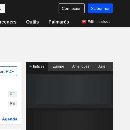
Connexion
S'abonner
reeners
Outils
Palmarès
Édition suisse
Indices
Europe
Amériques
Asie
ort PDF
RE
RE
Agenda
Secteur
Dérivés
Fonds et ETFs