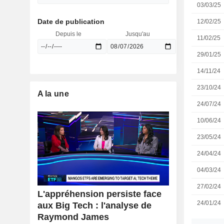
03/03/25
Date de publication
12/02/25
Depuis le
Jusqu'au
11/02/25
29/01/25
14/11/24
23/10/24
A la une
24/07/24
10/06/24
23/05/24
24/04/24
04/03/24
27/02/24
L'appréhension persiste face
24/01/24
aux Big Tech : l'analyse de
Raymond James