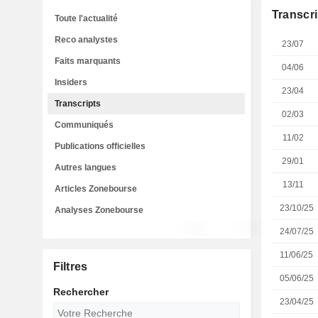
Transcri
Toute l'actualité
Reco analystes
23/07
Faits marquants
04/06
Insiders
23/04
Transcripts
02/03
Communiqués
11/02
Publications officielles
29/01
Autres langues
13/11
Articles Zonebourse
23/10/25
Analyses Zonebourse
24/07/25
11/06/25
Filtres
05/06/25
Rechercher
23/04/25