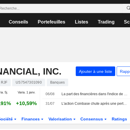
Conseils
Portefeuilles
Listes
Trading
Sc
ANCIAL, INC.
Ajouter à une liste
Rapp
RJF
US7547301090
Banques
ia. 5j.
Varia. 1 janv.
06/08
La part des financières dans l'indice de Toronto atteint un sommet de 8 ans face à l'envolée des valorisations bancaires
,91%
+10,59%
31/07
L'action Coinbase chute après une perte trimestrielle, les analystes soutiennent la stratégie de diversification
Société
Finances
Valorisation
Consensus
Ratings