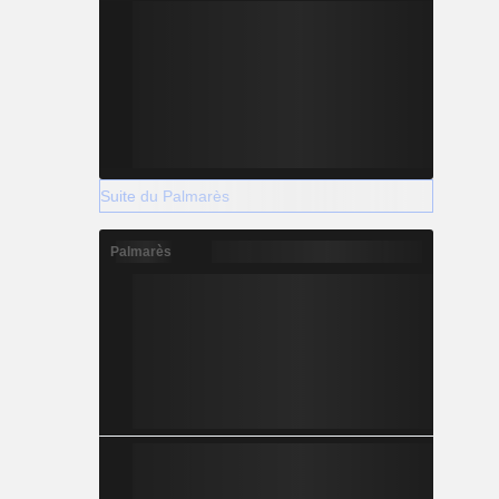
Suite du Palmarès
Palmarès