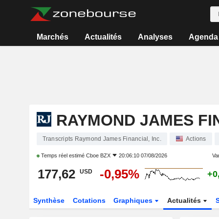
Marchés
Actualités
Analyses
Agenda
RAYMOND JAMES FIN
Transcripts Raymond James Financial, Inc.
Actions
Temps réel estimé
Cboe BZX
20:06:10 07/08/2026
Var
177,62
-0,95%
USD
+0
Synthèse
Cotations
Graphiques
Actualités