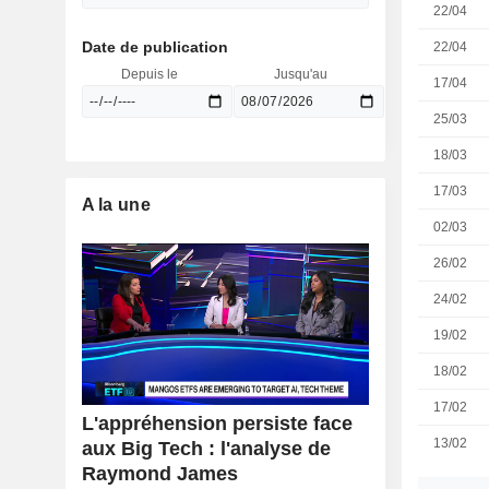
22/04
Date de publication
22/04
Depuis le
Jusqu'au
17/04
25/03
18/03
17/03
A la une
02/03
26/02
24/02
19/02
18/02
17/02
L'appréhension persiste face
13/02
aux Big Tech : l'analyse de
Raymond James