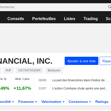
Conseils
Portefeuilles
Listes
Trading
Sc
ANCIAL, INC.
Ajouter à une liste
Rapp
RJF
US7547301090
Banques
ia. 5j.
Varia. 1 janv.
06/08
La part des financières dans l'indice de Toronto atteint un sommet de 8 ans face à l'envolée des valorisations bancaires
,49%
+11,67%
31/07
L'action Coinbase chute après une perte trimestrielle, les analystes soutiennent la stratégie de diversification
Société
Finances
Valorisation
Consensus
Ratings