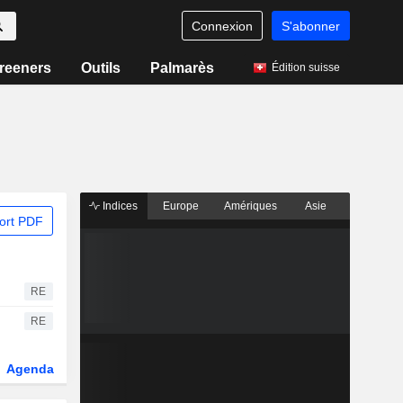
Connexion
S'abonner
reeners
Outils
Palmarès
Édition suisse
Indices
Europe
Amériques
Asie
ort PDF
RE
RE
Agenda
Secteur
Dérivés
Fonds et ETFs