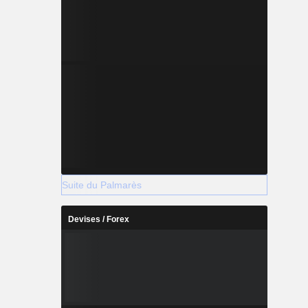
Suite du Palmarès
Devises / Forex