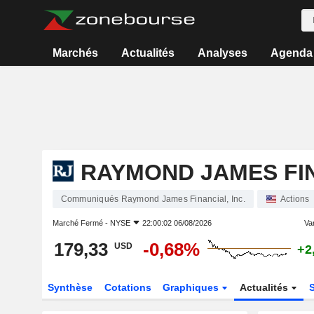
Marchés
Actualités
Analyses
Agenda
RAYMOND JAMES FIN
Communiqués Raymond James Financial, Inc.
Actions
Marché Fermé -
NYSE
22:00:02 06/08/2026
Var
179,33
-0,68%
USD
+2
Synthèse
Cotations
Graphiques
Actualités