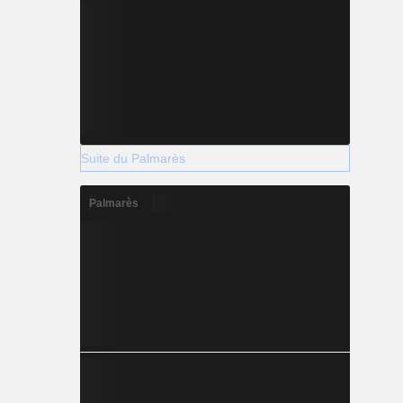
Suite du Palmarès
Palmarès