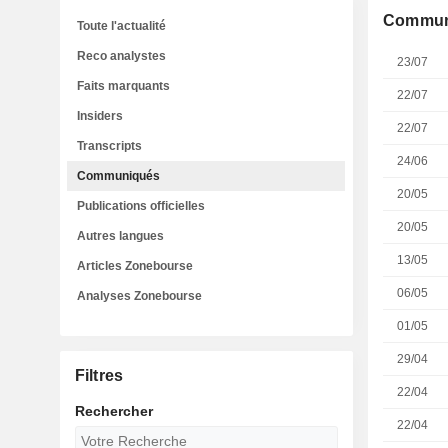
Commun
Toute l'actualité
Reco analystes
23/07
Faits marquants
22/07
Insiders
22/07
Transcripts
24/06
Communiqués
20/05
Publications officielles
20/05
Autres langues
13/05
Articles Zonebourse
06/05
Analyses Zonebourse
01/05
29/04
Filtres
22/04
Rechercher
22/04