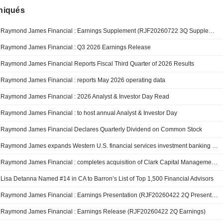
iqués
Raymond James Financial : Earnings Supplement (RJF20260722 3Q Supplement)
Raymond James Financial : Q3 2026 Earnings Release
Raymond James Financial Reports Fiscal Third Quarter of 2026 Results
Raymond James Financial : reports May 2026 operating data
Raymond James Financial : 2026 Analyst & Investor Day Read
Raymond James Financial : to host annual Analyst & Investor Day
Raymond James Financial Declares Quarterly Dividend on Common Stock
Raymond James expands Western U.S. financial services investment banking capabilities with addition of senior banker
Raymond James Financial : completes acquisition of Clark Capital Management Group
Lisa Detanna Named #14 in CA to Barron’s List of Top 1,500 Financial Advisors
Raymond James Financial : Earnings Presentation (RJF20260422 2Q Presentation)
Raymond James Financial : Earnings Release (RJF20260422 2Q Earnings)