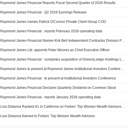
Raymond James Financial Reports Fiscal Second Quarter of 2026 Results
Raymond James Financial : Q2 2026 Earnings Release
Raymond James names Patrick O'Connor Private Client Group COO
Raymond James Financial : reports February 2026 operating data
Raymond James Financial Names Kirk Bell Independent Contractor Division President
Raymond James Ltd. appoints Peter Moores as Chief Executive Officer
Raymond James Financial : completes acquisition of GreensLedge Holdings LLC
Raymond James to present at Raymond James Institutional Investors Conference
Raymond James Financial : to present at Institutional Investors Conference
Raymond James Financial Declares Quarterly Dividend on Common Stock
Raymond James Financial : reports January 2026 operating data
Lisa Detanna Ranked #1 in California on Forbes’ Top Women Wealth Advisors Best-in-State
Lisa Detanna Named to Forbes’ Top Women Wealth Advisors