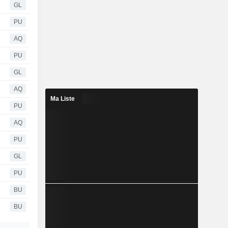
GL
PU
AQ
PU
GL
AQ
Ma Liste
PU
AQ
PU
GL
PU
BU
BU