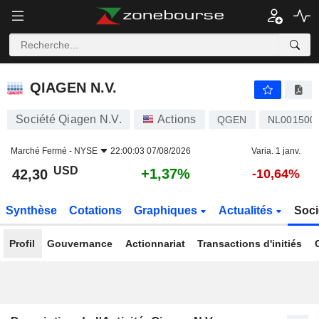
QIAGEN N.V.
42,30
$
+1,37%
QIAGEN N.V.
Société Qiagen N.V.
Actions
QGEN
NL001500
Marché Fermé -
NYSE
22:00:03 07/08/2026
Varia. 1 janv.
USD
+1,37%
42,30
-10,64%
Synthèse
Cotations
Graphiques
Actualités
Soci
Profil
Gouvernance
Actionnariat
Transactions d'initiés