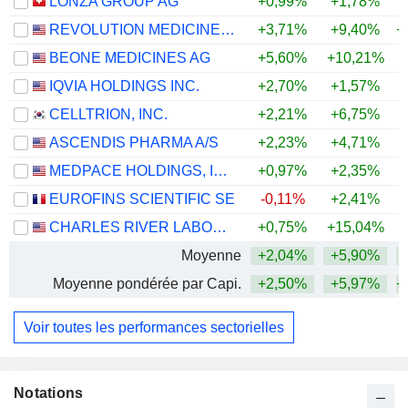
LONZA GROUP AG
+0,99%
+1,78%
REVOLUTION MEDICINES, INC.
+3,71%
+9,40%
+
BEONE MEDICINES AG
+5,60%
+10,21%
+
IQVIA HOLDINGS INC.
+2,70%
+1,57%
+
CELLTRION, INC.
+2,21%
+6,75%
+
ASCENDIS PHARMA A/S
+2,23%
+4,71%
MEDPACE HOLDINGS, INC.
+0,97%
+2,35%
+
EUROFINS SCIENTIFIC SE
-0,11%
+2,41%
CHARLES RIVER LABORATORIES INTERNATIONAL, INC.
+0,75%
+15,04%
+
Moyenne
+2,04%
+5,90%
+
Moyenne pondérée par Capi.
+2,50%
+5,97%
+
Voir toutes les performances sectorielles
Notations