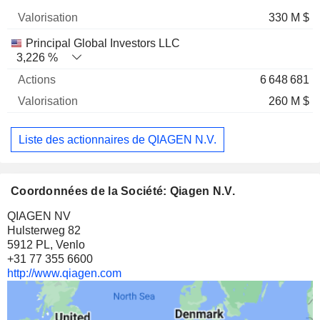
330 M $
Principal Global Investors LLC
3,226 %
6 648 681
260 M $
Liste des actionnaires de QIAGEN N.V.
Coordonnées de la Société: Qiagen N.V.
QIAGEN NV
Hulsterweg 82
5912 PL, Venlo
+31 77 355 6600
http://www.qiagen.com