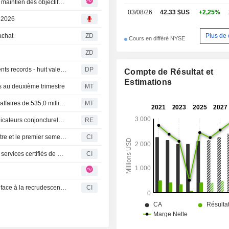
QIAGEN : un deuxième trimestre supérieur aux attentes ; maintien des objectifs annuels à l'image du secteur
03/08/26
42.33 $US
+2,25%
, 2026
Plus de 
achat
ZD
Cours en différé NYSE
ZD
DAX-FLASH : En légère hausse à l'approche de ses récents records - huit valeurs du Dax sous surveillance
DP
Compte de Résultat et
Estimations
es au deuxième trimestre
MT
Flash résultats (QGEN) : QIAGEN N.V. publie un chiffre d'affaires de 535,0 millions de dollars au deuxième trimestre, contre 527,5 millions de dollars attendus par le consensus FactSet
MT
Le Dax attendu en hausse : avalanche de résultats et indicateurs conjoncturels en ligne de mire
RE
Qiagen N.V. publie ses résultats pour le deuxième trimestre et le premier semestre clos le 30 juin 2026
CI
Xpress Genomics AB rejoint le réseau de prestataires de services certifiés de Parse Biosciences, Inc.
CI
Qiagen met en avant ses solutions de tests moléculaires face à la recrudescence de l'épidémie de Cyclospora aux États-Unis
CI