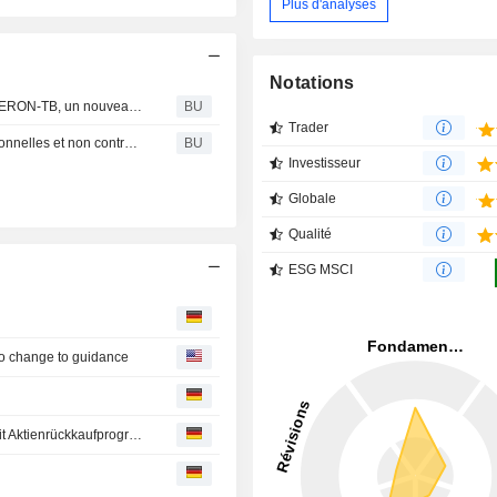
Plus d'analyses
Notations
QIAGEN N : annonce le lancement de QIAreach QuantiFERON-TB, un nouveau test de dépistage de l’infection tuberculeuse, destiné aux régions fortement touchées par la maladie
BU
Trader
QIAGEN : reçoit plusieurs manifestations d'intérêt conditionnelles et non contraignantes, et décide d'entamer des discussions pour explorer des alternatives stratégiques potentielles
BU
Investisseur
Globale
Qualité
ESG MSCI
no change to guidance
XETRA-SCHLUSS/Gut behauptet - Deutsche Telekom mit Aktienrückkaufprogramm gesucht