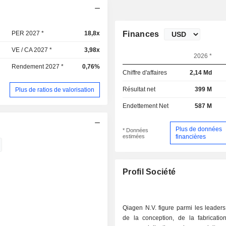
PER 2027 *
18,8x
Finances
VE / CA 2027 *
3,98x
2026 *
Rendement 2027 *
0,76%
Chiffre d'affaires
2,14 Md
Résultat net
399 M
Plus de ratios de valorisation
Endettement Net
587 M
Plus de données
* Données
estimées
financières
Profil Société
Qiagen N.V. figure parmi les leader
de la conception, de la fabricatio