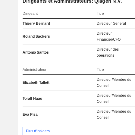
Dirigeants et Administrateurs: Qiagen N.V.
Dirigeant
Titre
Thierry Bernard
Directeur Général
Directeur
Roland Sackers
Financier/CFO
Directeur des
Antonio Santos
opérations
Administrateur
Titre
Directeur/Membre du
Elizabeth Tallett
Conseil
Directeur/Membre du
Toralf Haag
Conseil
Directeur/Membre du
Eva Pisa
Conseil
Plus d'insiders