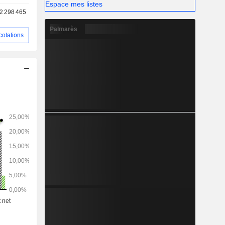
Espace mes listes
2 298 465
Palmarès
cotations