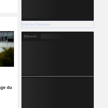
Suite du Palmarès
Palmarès
age du