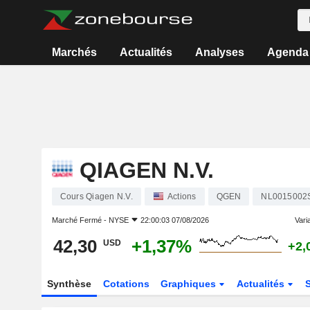
Marchés
Actualités
Analyses
Agenda
QIAGEN N.V.
Cours Qiagen N.V.
Actions
QGEN
NL0015002
Marché Fermé -
NYSE
22:00:03 07/08/2026
Varia
42,30
+1,37%
USD
+2,
Synthèse
Cotations
Graphiques
Actualités