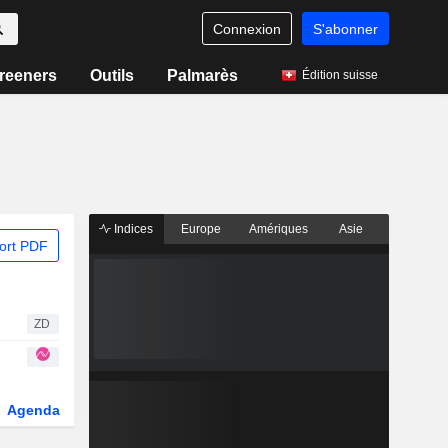
Connexion
S'abonner
reeners
Outils
Palmarès
Édition suisse
Indices
Europe
Amériques
Asie
ort PDF
ZD
Agenda
Secteur
Dérivés
Fonds et ETFs