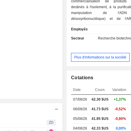
commercialisation de produits 
destinés à l'isolement, à la purificat
manipulation de l'ADN
désoxyribonucléique) et de l'A
ribonucléique). En 2025, le groupe développe
Employés
plus de 500 produits consommables e
automatisées au travers de p
Secteur
Recherche biotechno
implantations dans le monde. La répartition
géographique du CA est la suivante
Moyen-Orient-Afrique (34,1%), E
Plus d'informations sur la société
(47,8%), Amériques (4,2%) et autres 
Cotations
Date
Cours
Variation
07/08/26
42.30 $US
+1,37%
06/08/26
41.73 $US
-0,52%
05/08/26
41.95 $US
-0,90%
ZD
04/08/26
42.33 $US
0,00%