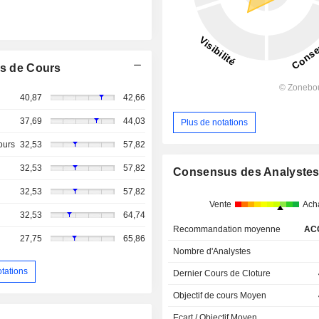
s de Cours
40,87
42,66
37,69
44,03
Plus de notations
ours
32,53
57,82
32,53
57,82
Consensus des Analyste
32,53
57,82
Vente
Ach
32,53
64,74
Recommandation moyenne
AC
27,75
65,86
Nombre d'Analystes
otations
Dernier Cours de Cloture
Objectif de cours Moyen
Ecart / Objectif Moyen