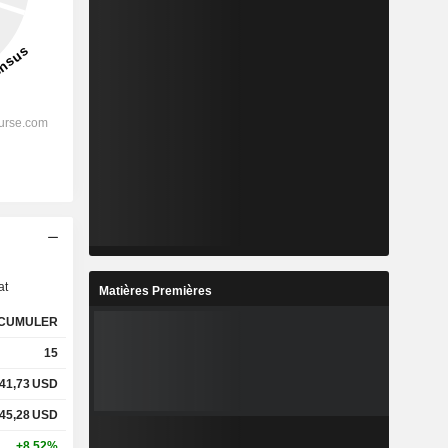
s
at
Matières Premières
CUMULER
15
41,73
USD
45,28
USD
+8,52%