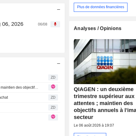
Plus de données financières
g 06, 2026
06/08
Analyses / Opinions
ZD
QIAGEN : un deuxième trimestre supérieur aux attentes ; maintien des objectifs annuels à l'image du secteur
QIAGEN : un deuxième
trimestre supérieur aux
achat
ZD
attentes ; maintien des
ZD
objectifs annuels à l'im
secteur
Le 06 août 2026 à 19:07