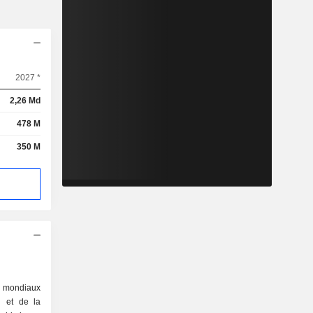
2027 *
2,26 Md
478 M
350 M
s mondiaux
n et de la