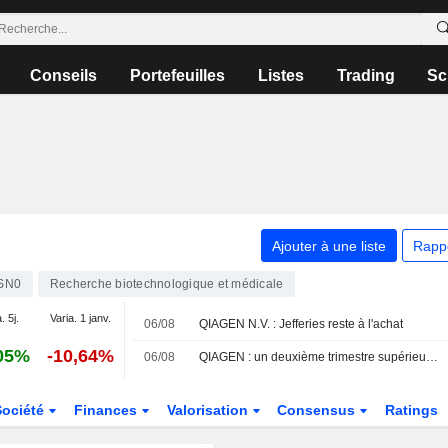
Conseils
Portefeuilles
Listes
Trading
Sc
Ajouter à une liste
Rapp
SN0
Recherche biotechnologique et médicale
. 5j.
Varia. 1 janv.
06/08
QIAGEN N.V. : Jefferies reste à l'achat
05%
-10,64%
06/08
QIAGEN : un deuxième trimestre supérieur aux attentes ; maintien des objectifs annuels à l'image du secteur
Société
Finances
Valorisation
Consensus
Ratings