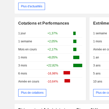
Plus d'actualités
Cotations et Performances
Extrême
1 jour
+1,37%
1 semaine
1 semaine
+2,05%
1 mois
Mois en cours
+2,17%
Année en c
1 mois
+8,05%
1 an
3 mois
+22,82%
3 ans
6 mois
-16,98%
5 ans
Année en cours
-10,64%
10 ans
Plus de cotations
Plus de c