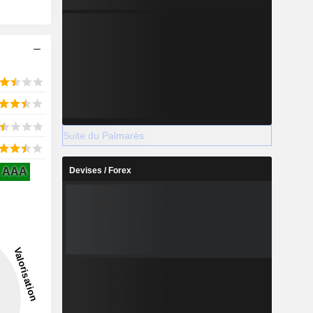
Suite du Palmarès
AAA
Devises / Forex