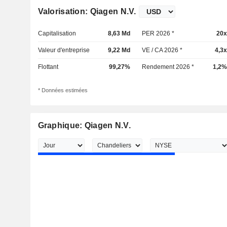
Valorisation: Qiagen N.V.
Capitalisation
8,63 Md
PER 2026 *
20x
Valeur d'entreprise
9,22 Md
VE / CA 2026 *
4,3x
Flottant
99,27%
Rendement 2026 *
1,2%
* Données estimées
Graphique: Qiagen N.V.