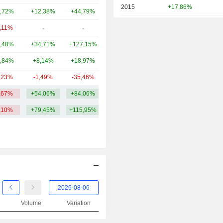
2015
+17,86%
,72%
+12,38%
+44,79%
30,67 Md
2014
-1,47%
3,11%
-
-
16,1 Md
2013
+31,19%
,48%
+34,71%
+127,15%
16,41 Md
2012
+31,43%
,84%
+8,14%
+18,97%
13,97 Md
2011
-29,36%
,23%
-1,49%
-35,46%
12,62 Md
2010
-12,45%
,67%
+54,06%
+84,06%
26,5 Md
2009
+27,16%
,10%
+79,45%
+115,95%
2008
-16,58%
2007
+39,13%
2006
+28,77%
2005
+7,31%
2004
-8,44%
Volume
Variation
2003
+130,44%
2002
-72,04%