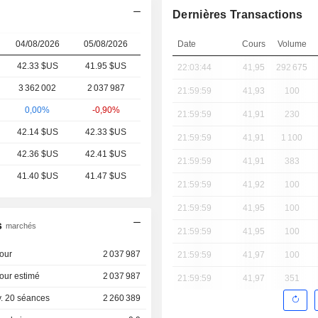
Dernières Transactions
04/08/2026
05/08/2026
Date
Cours
Volume
42.33 $US
41.95 $US
22:03:44
41,95
292 675
3 362 002
2 037 987
21:59:59
41,93
100
0,00%
-0,90%
21:59:59
41,91
230
42.14 $US
42.33 $US
21:59:59
41,91
1 100
42.36 $US
42.41 $US
21:59:59
41,91
383
41.40 $US
41.47 $US
21:59:59
41,92
100
21:59:59
41,95
100
s
marchés
21:59:59
41,95
100
our
2 037 987
21:59:59
41,97
100
our estimé
2 037 987
21:59:59
41,97
351
. 20 séances
2 260 389