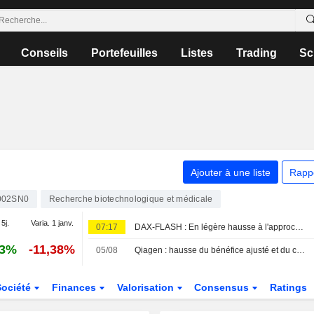
Conseils
Portefeuilles
Listes
Trading
Sc
Ajouter à une liste
Rapp
002SN0
Recherche biotechnologique et médicale
 5j.
Varia. 1 janv.
07:17
DAX-FLASH : En légère hausse à l'approche de ses récents records - huit valeurs du Dax sous surveillance
33%
-11,38%
05/08
Qiagen : hausse du bénéfice ajusté et du chiffre d'affaires au deuxième trimestre
Société
Finances
Valorisation
Consensus
Ratings