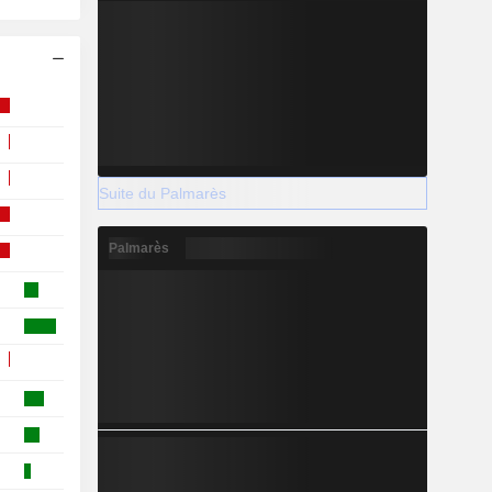
Suite du Palmarès
Palmarès