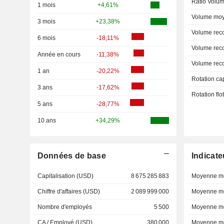
Ratio Volum
1 mois
+4,61%
Volume moy
3 mois
+23,38%
Volume rec
6 mois
-18,11%
Volume rec
Année en cours
-11,38%
Volume rec
1 an
-20,22%
Rotation ca
3 ans
-17,62%
Rotation fl
5 ans
-28,77%
10 ans
+34,29%
Données de base
Indicate
Capitalisation (USD)
8 675 285 883
Moyenne mo
Chiffre d'affaires (USD)
2 089 999 000
Moyenne mo
Nombre d'employés
5 500
Moyenne mo
CA / Employé (USD)
380 000
Moyenne mo