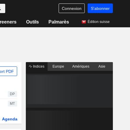
Connexion
S'abonner
reeners
Outils
Palmarès
Édition suisse
Indices
Europe
Amériques
Asie
ort PDF
DP
MT
Agenda
Secteur
Dérivés
Fonds et ETFs