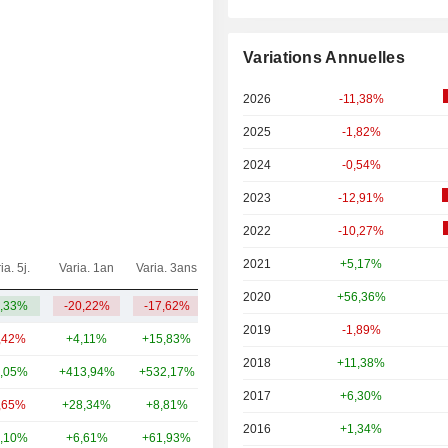
Variations Annuelles
2026
-11,38%
2025
-1,82%
2024
-0,54%
2023
-12,91%
2022
-10,27%
2021
+5,17%
ia. 5j.
Varia. 1an
Varia. 3ans
Capi.($)
2020
+56,36%
,33%
-20,22%
-17,62%
8,68 Md
2019
-1,89%
,42%
+4,11%
+15,83%
48,57 Md
2018
+11,38%
,05%
+413,94%
+532,17%
41,95 Md
2017
+6,30%
,65%
+28,34%
+8,81%
38,85 Md
2016
+1,34%
,10%
+6,61%
+61,93%
37,24 Md