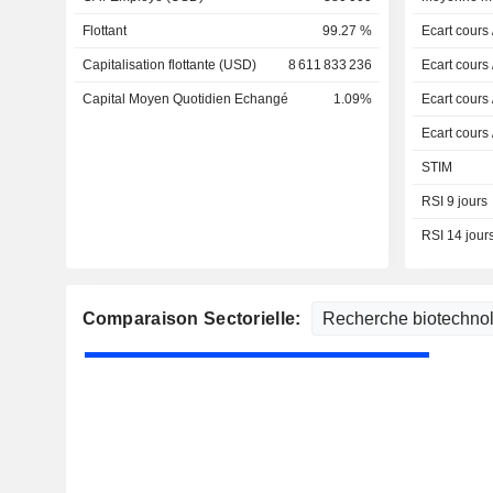
Flottant
99.27 %
Ecart cours
Capitalisation flottante (USD)
8 611 833 236
Ecart cours
Capital Moyen Quotidien Echangé
1.09%
Ecart cours
Ecart cours
STIM
RSI 9 jours
RSI 14 jour
Comparaison Sectorielle: