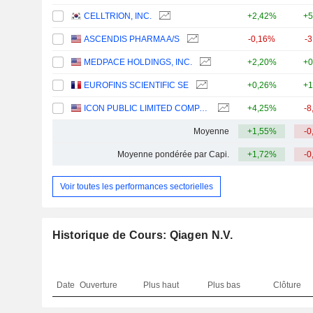
CELLTRION, INC.
+2,42%
+5
ASCENDIS PHARMA A/S
-0,16%
-
MEDPACE HOLDINGS, INC.
+2,20%
+0
EUROFINS SCIENTIFIC SE
+0,26%
+1
ICON PUBLIC LIMITED COMPANY
+4,25%
-8
Moyenne
+1,55%
-0
Moyenne pondérée par Capi.
+1,72%
-0
Voir toutes les performances sectorielles
Historique de Cours: Qiagen N.V.
Date
Ouverture
Plus haut
Plus bas
Clôture