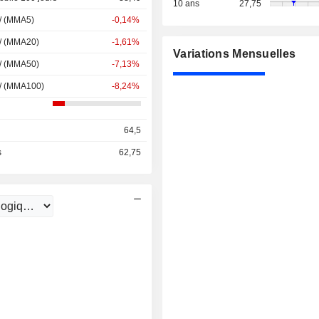
10 ans
27,75
 / (MMA5)
-0,14%
 / (MMA20)
-1,61%
Variations Mensuelles
 / (MMA50)
-7,13%
 / (MMA100)
-8,24%
64,5
s
62,75