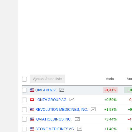
Ajouter à une liste
Varia.
Var
QIAGEN N.V.
-0,90%
+0
LONZA GROUP AG
+0,59%
-0
REVOLUTION MEDICINES, INC.
+1,98%
+9
IQVIA HOLDINGS INC.
+3,44%
-4
BEONE MEDICINES AG
+1,40%
+0