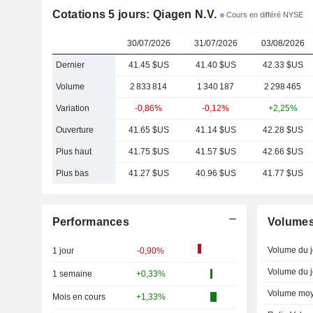
Cotations 5 jours: Qiagen N.V.
Cours en différé NYSE
30/07/2026
31/07/2026
03/08/2026
Dernier
41.45 $US
41.40 $US
42.33 $US
Volume
2 833 814
1 340 187
2 298 465
Variation
-0,86%
-0,12%
+2,25%
Ouverture
41.65 $US
41.14 $US
42.28 $US
Plus haut
41.75 $US
41.57 $US
42.66 $US
Plus bas
41.27 $US
40.96 $US
41.77 $US
Performances
Volume
Volume du j
1 jour
-0,90%
Volume du j
1 semaine
+0,33%
Volume moy
Mois en cours
+1,33%