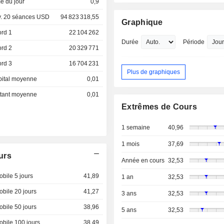
e du jour
0,9
. 20 séances USD
94 823 318,55
Graphique
ord 1
22 104 262
Durée
Période
ord 2
20 329 771
ord 3
16 704 231
Plus de graphiques
pital moyenne
0,01
ottant moyenne
0,01
Extrêmes de Cours
1 semaine
40,96
1 mois
37,69
urs
Année en cours
32,53
bile 5 jours
41,89
1 an
32,53
bile 20 jours
41,27
3 ans
32,53
bile 50 jours
38,96
5 ans
32,53
bile 100 jours
38,49