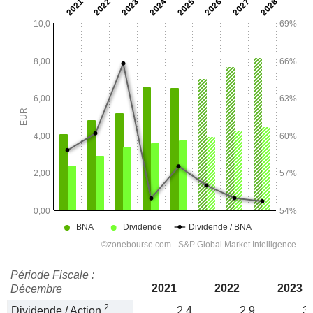
Période Fiscale :
2021
2022
2023
Décembre
2
Dividende / Action
2,4
2,9
3,