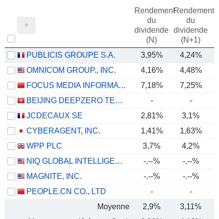
Rendement
Rendement
du
du
dividende
dividende
(N)
(N+1)
PUBLICIS GROUPE S.A.
3,95%
4,24%
OMNICOM GROUP., INC.
4,16%
4,48%
FOCUS MEDIA INFORMATION TECHNOLOGY CO., LTD.
7,18%
7,25%
BEIJING DEEPZERO TECHNOLOGY CO., LTD.
-
-
JCDECAUX SE
2,81%
3,1%
CYBERAGENT, INC.
1,41%
1,63%
WPP PLC
3,7%
4,2%
NIQ GLOBAL INTELLIGENCE PLC
-.--%
-.--%
MAGNITE, INC.
-.--%
-.--%
PEOPLE.CN CO., LTD
-
-
Moyenne
2,9%
3,11%