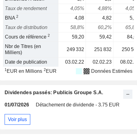
Taux de rendement
4,05%
4,88%
4,05
2
BNA
4,08
4,82
5,1
Taux de distribution
58,8%
60,2%
65,8
2
Cours de référence
59,20
59,42
84,0
Nbr de Titres (en
249 332
251 832
250 50
Milliers)
Date de publication
03.02.22
02.02.23
08.02.2
1
2
EUR en Millions
EUR
Données Estimées
Dividendes passés: Publicis Groupe S.A.
01/07/2026
Détachement de dividende - 3.75 EUR
Voir plus