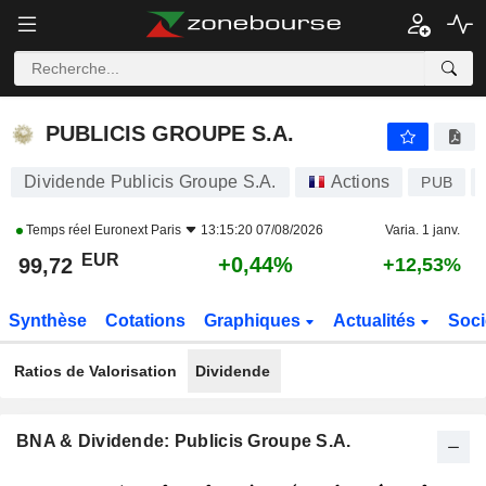
PUBLICIS GROUPE S.A.
99,72
€
+0,44%
PUBLICIS GROUPE S.A.
Dividende Publicis Groupe S.A.
Actions
PUB
Temps réel
Euronext Paris
13:15:20 07/08/2026
Varia. 1 janv.
EUR
+0,44%
99,72
+12,53%
Synthèse
Cotations
Graphiques
Actualités
Soci
Ratios de Valorisation
Dividende
BNA & Dividende: Publicis Groupe S.A.