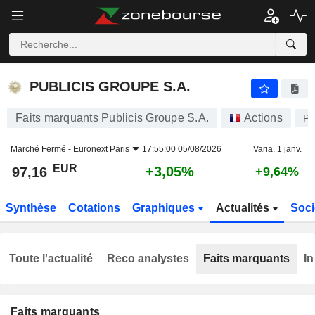
PUBLICIS GROUPE S.A.
97,16
€
+3,05%
PUBLICIS GROUPE S.A.
Faits marquants Publicis Groupe S.A.
Actions
P
Marché Fermé -
Euronext Paris
17:55:00 05/08/2026
Varia. 1 janv.
EUR
+3,05%
97,16
+9,64%
Synthèse
Cotations
Graphiques
Actualités
Soci
Toute l'actualité
Reco analystes
Faits marquants
In
Faits marquants