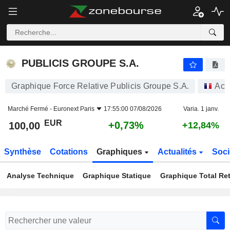
PUBLICIS GROUPE S.A.
100,00
€
+0,73%
PUBLICIS GROUPE S.A.
Graphique Force Relative Publicis Groupe S.A.
Act
Marché Fermé -
Euronext Paris
17:55:00 07/08/2026
Varia. 1 janv.
EUR
+0,73%
100,00
+12,84%
Synthèse
Cotations
Graphiques
Actualités
Soci
Analyse Technique
Graphique Statique
Graphique Total Re