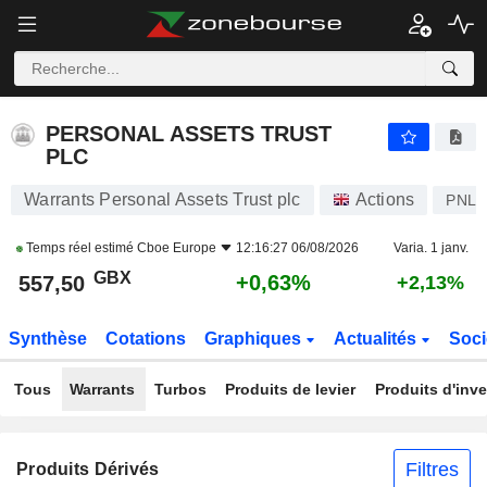
PERSONAL ASSETS TRUST PLC
557,50
p
+0,63%
PERSONAL ASSETS TRUST
PLC
Warrants Personal Assets Trust plc
Actions
PNL
Temps réel estimé
Cboe Europe
12:16:27 06/08/2026
Varia. 1 janv.
GBX
+0,63%
557,50
+2,13%
Synthèse
Cotations
Graphiques
Actualités
Soci
Tous
Warrants
Turbos
Produits de levier
Produits d'inv
Filtres
Produits Dérivés