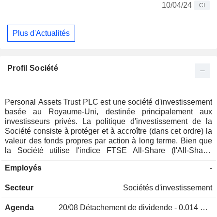
10/04/24
CI
Plus d'Actualités
Profil Société
Personal Assets Trust PLC est une société d'investissement
basée au Royaume-Uni, destinée principalement aux
investisseurs privés. La politique d'investissement de la
Société consiste à protéger et à accroître (dans cet ordre) la
valeur des fonds propres par action à long terme. Bien que
la Société utilise l'indice FTSE All-Share (l'All-Share)
comme indice de référence pour suivre la performance et le
Employés
-
risque, la composition de l'All-Share n'a aucune influence
sur les décisions d'investissement ou la construction du
Secteur
Sociétés d'investissement
portefeuille. La Société investira dans des actions et des
titres à revenu fixe et pourra également détenir des liquidités
Agenda
20/08
Détachement de dividende - 0.014 GBX
et des équivalents de trésorerie ainsi que de l’or. La Société