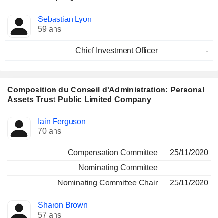
Fonctions
Sebastian Lyon
Dirigeant
occupées
59 ans
Chief Investment Officer
-
Composition du Conseil d'Administration: Personal
Assets Trust Public Limited Company
Administrateur
Comités
Iain Ferguson
70 ans
Compensation Committee
25/11/2020
Nominating Committee
Nominating Committee Chair
25/11/2020
Sharon Brown
57 ans