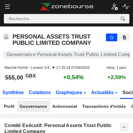
PERSONAL ASSETS TRUST PUBLIC LIMITED COMPANY
555,00
p
+0,54%
PERSONAL ASSETS TRUST
PUBLIC LIMITED COMPANY
Gouvernance Personal Assets Trust Public Limited Comp
Marché Fermé -
London S.E.
17:35:19 07/08/2026
Varia. 1 janv.
GBX
+0,54%
555,00
+2,59%
Synthèse
Cotations
Graphiques
Actualités
Soci
Profil
Gouvernance
Actionnariat
Transactions d'initiés
Comité Exécutif: Personal Assets Trust Public
Limited Company