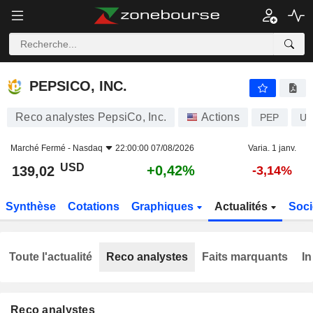
PEPSICO, INC.
139,02
$
+0,42%
PEPSICO, INC.
Reco analystes PepsiCo, Inc.
Actions
PEP
US
Marché Fermé -
Nasdaq
22:00:00 07/08/2026
Varia. 1 janv.
USD
+0,42%
139,02
-3,14%
Synthèse
Cotations
Graphiques
Actualités
Soci
Toute l'actualité
Reco analystes
Faits marquants
In
Reco analystes