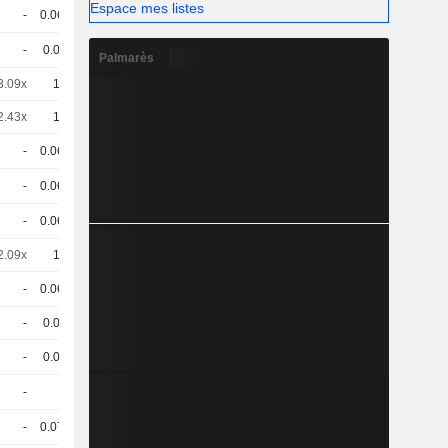
Espace mes listes
-
0.069
103.3 / 104.05
-
0.07
105.57 / 106.32
Palmarès
3.09x
10
3,885
EUR
2.43x
10
4,945
EUR
-
0.069
101.04 / 101.94
-
0.069
105.92 / 106.67
-
0.067
104.4 / 105.15
2.09x
10
5,755
EUR
-
0.067
104.39 / 105.14
-
0.07
97.9 / 98.7
-
0.07
103.34 / 104.09
-
1
102.03 / 102.78
-
0.071
102.96 / 103.71