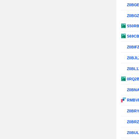
Z0BG
Z0BG
S50R
S69C
Z0BIF
Z0BJL
Z0BL1
0RQ2
Z0BN
RMBV
Z0BR
Z0BR
Z0BU