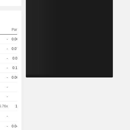
Parité
Cours
-
0.063
96.4 / 97.2
-
0.071
100.9 / 101.7
-
0.07
100.6 / 101.4
-
0.13
97.4 / 98.2
-
0.063
95.6 / 96.4
-
1
0,6730
EUR
-
5
3,998
EUR
5.76x
10
2,085
EUR
-
1
78.35 / 79.25
-
0.043
78.5 / 79.4