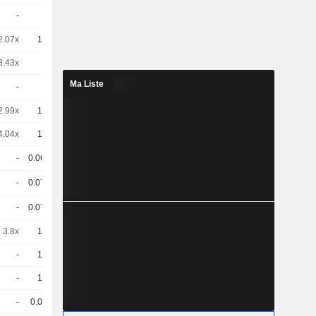
-
1
78.45 / 79.35
2.07x
10
0,9950
EUR
3.43x
5
6,998
EUR
Ma Liste
-
1
98.49 / 99.49
2.99x
10
4,015
EUR
4.04x
10
2,975
EUR
-
0.069
100.8 / 101.8
-
0.071
108.03 / 108.78
-
0.071
106.1 / 106.85
3.8x
10
3,165
EUR
-
10
2,160
EUR
-
10
2,250
EUR
-
0.07
104.26 / 105.01