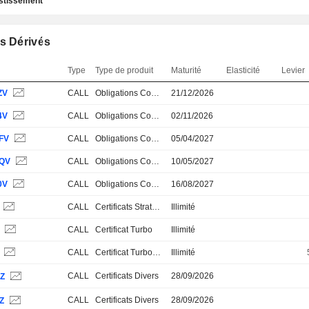
estissement
s Dérivés
Type
Type de produit
Maturité
Elasticité
Levier
ZV
CALL
Obligations Convertibles
21/12/2026
4V
CALL
Obligations Convertibles
02/11/2026
FV
CALL
Obligations Convertibles
05/04/2027
QV
CALL
Obligations Convertibles
10/05/2027
0V
CALL
Obligations Convertibles
16/08/2027
CALL
Certificats Stratégiques, Thématiques et Paniers
Illimité
S
CALL
Certificat Turbo
Illimité
S
CALL
Certificat Turbo Stop Loss
Illimité
CALL
Certificats Divers
28/09/2026
HZ
CALL
Certificats Divers
28/09/2026
Z