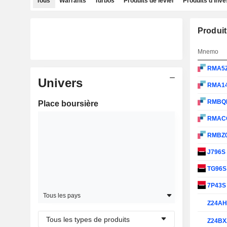
Tous
Warrants
Turbos
Produits de levier
Produits d'inv
Produit
Mnemo
RMA5
Univers
RMA1
RMBQ
Place boursière
RMAC
RMBZ
J796S
TG96
7P43
Tous les pays
Z24A
Tous les types de produits
Z24BX