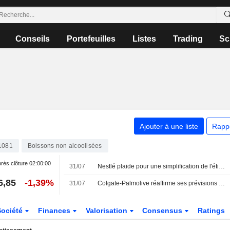
Conseils
Portefeuilles
Listes
Trading
Sc
Ajouter à une liste
Rapp
1081
Boissons non alcoolisées
rès clôture
02:00:00
31/07
Nestlé plaide pour une simplification de l'étiquetage alimentaire aux États-Unis afin de redorer l'image de ses ingrédients
6,85
-1,39%
31/07
Colgate-Palmolive réaffirme ses prévisions de ventes annuelles malgré une demande atone en Amérique du Nord
Société
Finances
Valorisation
Consensus
Ratings