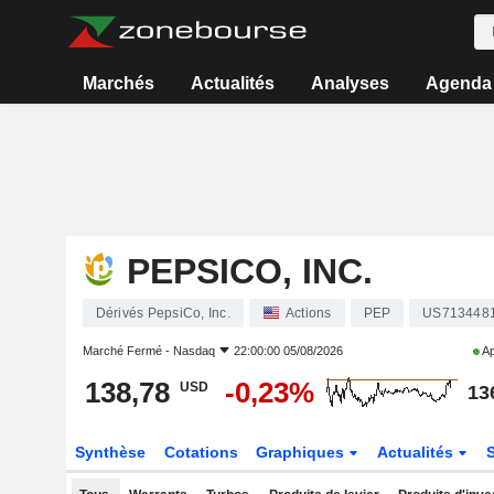
Marchés
Actualités
Analyses
Agenda
PEPSICO, INC.
Dérivés PepsiCo, Inc.
Actions
PEP
US713448
Marché Fermé -
Nasdaq
22:00:00 05/08/2026
Ap
138,78
-0,23%
USD
13
Synthèse
Cotations
Graphiques
Actualités