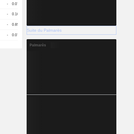
-
0.073
95.2 / 96
-
0.104
82.98 / 83.73
-
0.856
97.01 / 97.81
Suite du Palmarès
-
0.077
97.56 / 98.36
Palmarès