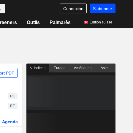
Connexion
S'abonner
reeners
Outils
Palmarès
Édition suisse
Indices
Europe
Amériques
Asie
ort PDF
RE
RE
Agenda
Secteur
Dérivés
Fonds et ETFs