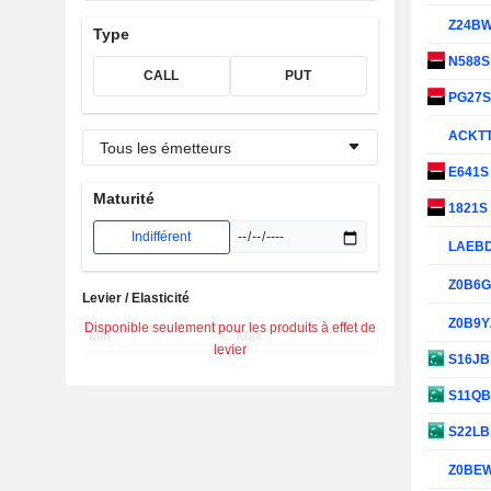
Z24B
Type
N588
CALL
PUT
PG27
ACKT
Tous les émetteurs
E641
Maturité
1821S
Indifférent
LAEB
Z0B6
Levier / Elasticité
Z0B9Y
Disponible seulement pour les produits à effet de
levier
S16J
S11Q
S22L
Z0BE