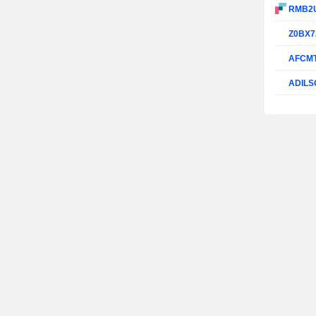
RMB2
Z0BX7
AFCM
ADILS