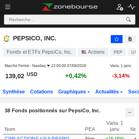
PEPSICO, INC.
139,02
$
+0,42%
PEPSICO, INC.
Fonds et ETFs PepsiCo, Inc.
Actions
PEP
US
Marché Fermé -
Nasdaq
22:00:00 07/08/2026
Varia. 1 janv.
USD
+0,42%
139,02
-3,14%
Synthèse
Cotations
Graphiques
Actualités
Soci
38
Fonds positionnés sur PepsiCo, Inc.
Varia. 1
Nom
PEA
janv.
Not
CPR ACTIONS USA RESPONSABLE P
Non
+15,00%