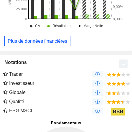
Mexique (7,8%), Russie (4,2%), Canada (4,1%), Chine (3%),
Royaume-Uni (2,2%), Afrique du Sud (2%), Brésil (1,9%) et
autres (18,5%).
Plus de données financières
Notations
Trader
Investisseur
Globale
Qualité
ESG MSCI
BBB