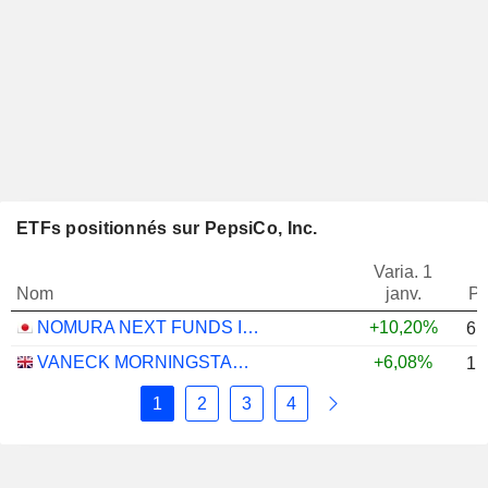
ETFs positionnés sur PepsiCo, Inc.
Varia. 1
Nom
janv.
Po
NOMURA NEXT FUNDS INTERNATIONAL EQUITY MSCI-KOKUSAI (YEN-HEDGED) ETF - JPY
+10,20%
6,
VANECK MORNINGSTAR US ESG WIDE MOAT UCITS ETF - USD
+6,08%
1,
1
2
3
4