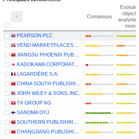
Évolutio
objectif
Consensus
analystes
mois
PEARSON PLC
VEND MARKETPLACES ASA
JIANGSU PHOENIX PUBLISHING & MEDIA CORPORATION LIMITED
KADOKAWA CORPORATION
LAGARDÈRE S.A.
CHINA SOUTH PUBLISHING & MEDIA GROUP CO., LTD
JOHN WILEY & SONS, INC.
TX GROUP AG
SANOMA OYJ
SOUTHERN PUBLISHING AND MEDIA CO.,LTD.
CHANGJIANG PUBLISHING & MEDIA CO.,LTD