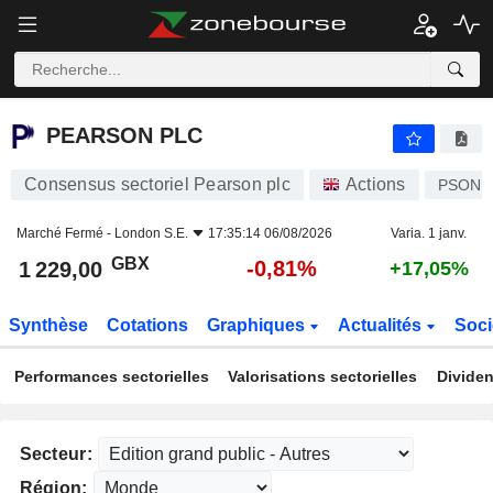
PEARSON PLC
1 229,00
p
-0,81%
PEARSON PLC
Consensus sectoriel Pearson plc
Actions
PSON
Marché Fermé -
London S.E.
17:35:14 06/08/2026
Varia. 1 janv.
GBX
-0,81%
1 229,00
+17,05%
Synthèse
Cotations
Graphiques
Actualités
Soci
Performances sectorielles
Valorisations sectorielles
Dividen
Secteur:
Région: