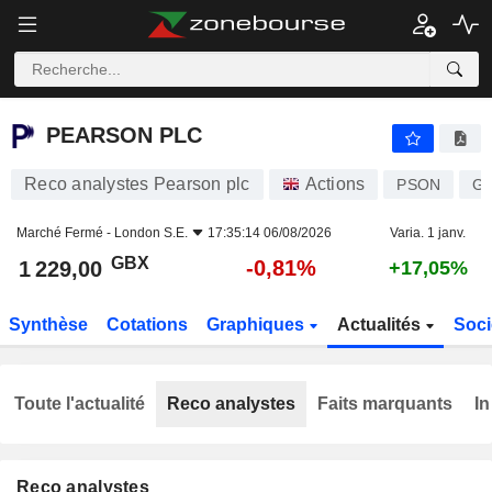
PEARSON PLC
1 229,00
p
-0,81%
PEARSON PLC
Reco analystes Pearson plc
Actions
PSON
GB
Marché Fermé -
London S.E.
17:35:14 06/08/2026
Varia. 1 janv.
GBX
-0,81%
1 229,00
+17,05%
Synthèse
Cotations
Graphiques
Actualités
Soci
Toute l'actualité
Reco analystes
Faits marquants
In
Reco analystes