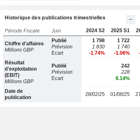
Historique des publications trimestrielles
2024 S2
2025 S1
2
Période Fiscale
Juin
Publié
1 798
1 722
Chiffre d'affaires
Prévision
1 830
1 740
Millions GBP
Ecart
-1.74%
-1.06%
Résultat
Publié
242
d'exploitation
Prévision
228
(EBIT)
Ecart
6.14%
Millions GBP
Date de
28/02/25
01/08/25
2
publication