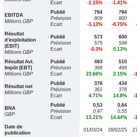
Ecart
-1.15%
-1.41%
Publié
784
794
EBITDA
Prévision
809
800
Millions GBP
Ecart
-3.13%
-0.75%
Résultat
Publié
573
600
d'exploitation
Prévision
575
599
(EBIT)
Ecart
-0.3%
0.13%
Millions GBP
Résultat Avt.
Publié
493
510
Impôt (EBT)
Prévision
399
499
Millions GBP
Ecart
23.66%
2.15%
-
Publié
378
434
Résultat net
Prévision
361
378
Millions GBP
Ecart
4.71%
14.8%
-
Publié
0,53
0,64
BNA
Prévision
0,47
0,55
GBP
Ecart
13.21%
14.44%
-
Date de
01/03/24
28/02/25
2
publication