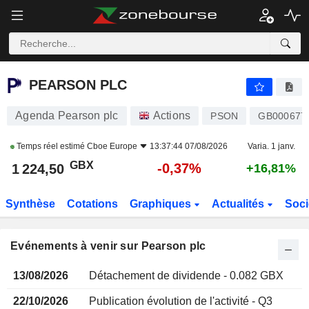
PEARSON PLC
PEARSON PLC
Agenda Pearson plc
Actions
PSON
GB000677
Temps réel estimé
Cboe Europe
13:37:44 07/08/2026
Varia. 1 janv.
GBX
-0,37%
1 224,50
+16,81%
Synthèse
Cotations
Graphiques
Actualités
Soci
Evénements à venir sur Pearson plc
13/08/2026
Détachement de dividende - 0.082 GBX
22/10/2026
Publication évolution de l'activité - Q3