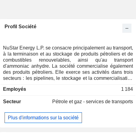
Profil Société
NuStar Energy L.P. se consacre principalement au transport,
à la terminaison et au stockage de produits pétroliers et de
combustibles renouvelables, ainsi qu'au transport
d'ammoniac anhydre. La société commercialise également
des produits pétroliers. Elle exerce ses activités dans trois
secteurs : les pipelines, le stockage et la commercialisation
des carburants. Les activités du secteur des pipelines
Employés
1 184
consistent à transporter des produits raffinés, du pétrole brut
et de l'ammoniac anhydre. Le secteur du stockage se
Secteur
Pétrole et gaz - services de transports
compose de ses installations qui fournissent des services de
stockage, de manutention et autres, moyennant paiement,
pour les produits raffinés, le pétrole brut, les produits
Plus d'informations sur la société
chimiques spécialisés, les carburants renouvelables et
d'autres liquides. Le segment de la commercialisation des
carburants vend des produits pétroliers principalement par