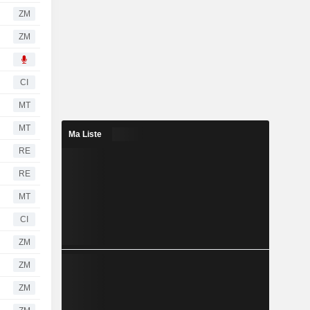
ZM
ZM
CI
MT
MT
Ma Liste
RE
RE
MT
CI
ZM
ZM
ZM