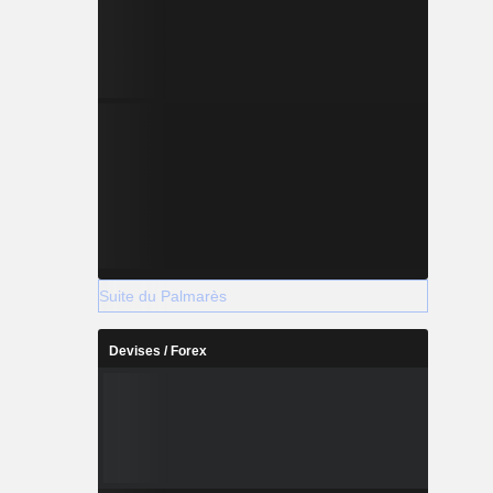
Suite du Palmarès
Devises / Forex