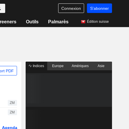
Connexion
S'abonner
reeners
Outils
Palmarès
Édition suisse
Indices
Europe
Amériques
Asie
ort PDF
ZM
ZM
Agenda
Secteur
Dérivés
Fonds et ETFs