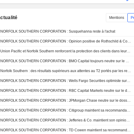
actualité
Mentions
P
NORFOLK SOUTHERN CORPORATION : Susquehanna reste à l'achat
NORFOLK SOUTHERN CORPORATION : Opinion positive de Rothschild & Co Redburn
Union Pacific et Norfolk Southern renforcent la protection des clients dans leur dossier de fusion
NORFOLK SOUTHERN CORPORATION : BMO Capital toujours neutre sur le dossier
Norfolk Southern : des résultats supérieurs aux attentes au T2 portés par les revenus et les marges, selon RBC
NORFOLK SOUTHERN CORPORATION : Wells Fargo Securities optimiste sur le dossier
NORFOLK SOUTHERN CORPORATION : RBC Capital Markets neutre sur le dossier
NORFOLK SOUTHERN CORPORATION : JPMorgan Chase neutre sur le dossier
NORFOLK SOUTHERN CORPORATION : Citigroup maintient sa recommandation neutre
NORFOLK SOUTHERN CORPORATION : Jefferies & Co. maintient son opinion neutre
NORFOLK SOUTHERN CORPORATION : TD Cowen maintient sa recommandation à l'achat