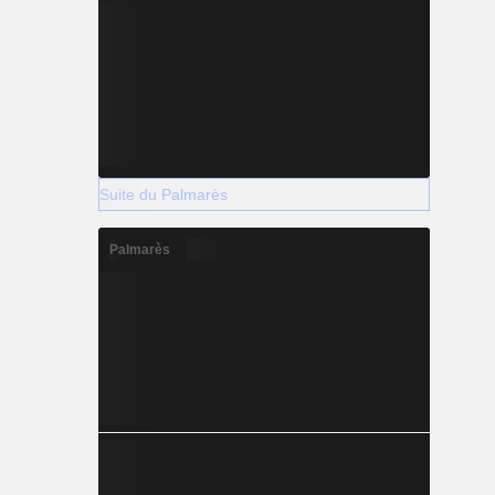
Suite du Palmarès
Palmarès