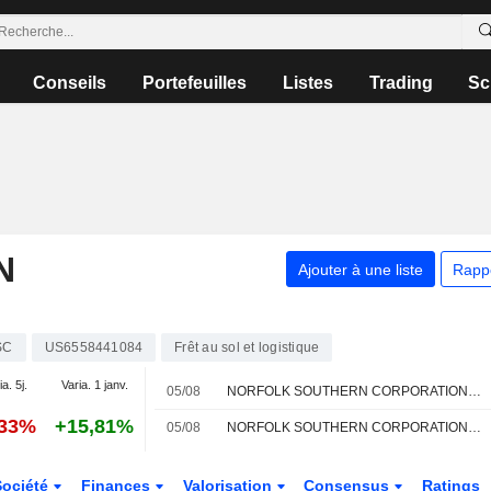
Conseils
Portefeuilles
Listes
Trading
Sc
N
Ajouter à une liste
Rapp
SC
US6558441084
Frêt au sol et logistique
a. 5j.
Varia. 1 janv.
05/08
NORFOLK SOUTHERN CORPORATION : Susquehanna reste à l'achat
,33%
+15,81%
05/08
NORFOLK SOUTHERN CORPORATION : Opinion positive de Rothschild & Co Redburn
Société
Finances
Valorisation
Consensus
Ratings