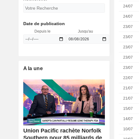
24/07
24/07
Date de publication
23/07
Depuis le
Jusqu'au
23/07
23/07
23/07
23/07
A la une
22/07
21/07
21/07
15/07
14/07
10/07
Union Pacific rachète Norfolk
Southern pour 85 milliards de