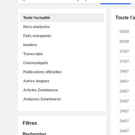
Toute l'
Toute l'actualité
Reco analystes
05/08
Faits marquants
05/08
Insiders
27/07
Transcripts
27/07
Communiqués
24/07
Publications officielles
Autres langues
24/07
Articles Zonebourse
24/07
Analyses Zonebourse
24/07
24/07
24/07
Filtres
24/07
Rechercher