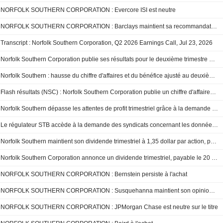
NORFOLK SOUTHERN CORPORATION : Evercore ISI est neutre
NORFOLK SOUTHERN CORPORATION : Barclays maintient sa recommandation à l'achat
Transcript : Norfolk Southern Corporation, Q2 2026 Earnings Call, Jul 23, 2026
Norfolk Southern Corporation publie ses résultats pour le deuxième trimestre et le premier semestre clos le 30 juin 2026
Norfolk Southern : hausse du chiffre d'affaires et du bénéfice ajusté au deuxième trimestre
Flash résultats (NSC) : Norfolk Southern Corporation publie un chiffre d'affaires de 3,5 milliards de dollars au deuxième trimestre
Norfolk Southern dépasse les attentes de profit trimestriel grâce à la demande de fret et aux surcharges carburant
Le régulateur STB accède à la demande des syndicats concernant les données sur l'emploi liées à la fusion UP-Norfolk
Norfolk Southern maintient son dividende trimestriel à 1,35 dollar par action, payable le 20 août aux actionnaires inscrits au 7 août
Norfolk Southern Corporation annonce un dividende trimestriel, payable le 20 août 2026
NORFOLK SOUTHERN CORPORATION : Bernstein persiste à l'achat
NORFOLK SOUTHERN CORPORATION : Susquehanna maintient son opinion neutre
NORFOLK SOUTHERN CORPORATION : JPMorgan Chase est neutre sur le titre