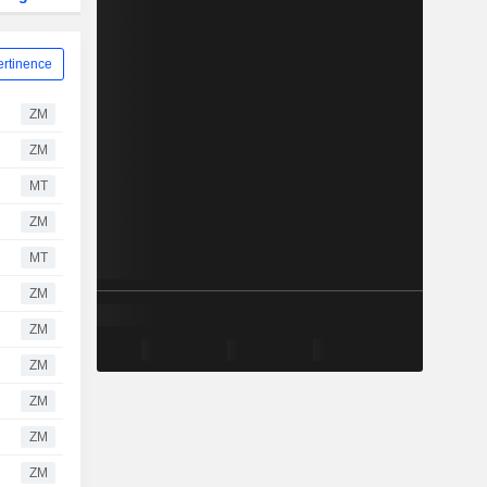
ertinence
ZM
ZM
MT
ZM
MT
ZM
ZM
ZM
ZM
ZM
ZM