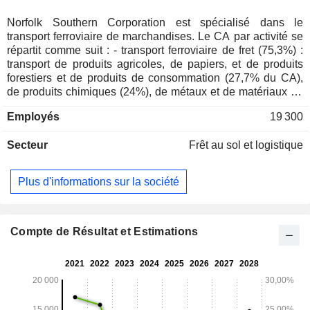
Norfolk Southern Corporation est spécialisé dans le
transport ferroviaire de marchandises. Le CA par activité se
répartit comme suit : - transport ferroviaire de fret (75,3%) :
transport de produits agricoles, de papiers, et de produits
forestiers et de produits de consommation (27,7% du CA),
de produits chimiques (24%), de métaux et de matériaux de
construction (18,8%), de charbon (16,2%), et d'automobiles
Employés
19 300
(13,3%) ; - transport intermodal (24,7%). A fin 2025, le
groupe exploite un réseau ferré de 30 738,5 km ainsi qu'une
Secteur
Frêt au sol et logistique
flotte de 3 258 locomotives, de 36 564 wagons et de 17 404
conteneurs.
Plus d'informations sur la société
Compte de Résultat et Estimations