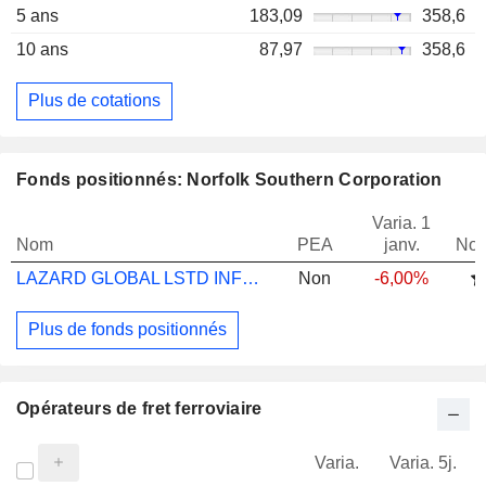
5 ans
183,09
358,6
10 ans
87,97
358,6
Plus de cotations
Fonds positionnés: Norfolk Southern Corporation
Varia. 1
Nom
PEA
janv.
Not
LAZARD GLOBAL LSTD INFRAS EQ X ACC JPY H
Non
-6,00%
Plus de fonds positionnés
Opérateurs de fret ferroviaire
Varia.
Varia. 5j.