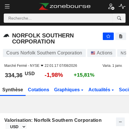
NORFOLK SOUTHERN CORPORATION
334,36
$
-1,98%
NORFOLK SOUTHERN
CORPORATION
Cours Norfolk Southern Corporation
Actions
NS
Marché Fermé -
NYSE
22:01:17 07/08/2026
Varia. 1 janv.
USD
-1,98%
334,36
+15,81%
Synthèse
Cotations
Graphiques
Actualités
Soci
Valorisation: Norfolk Southern Corporation