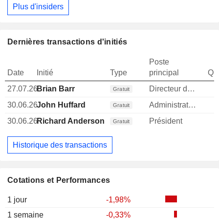
Plus d'insiders
Dernières transactions d'initiés
Poste
Date
Initié
Type
principal
Qua
27.07.26
Brian Barr
Directeur des operations
Gratuit
30.06.26
John Huffard
Administrateur
Gratuit
30.06.26
Richard Anderson
Président
Gratuit
Historique des transactions
Cotations et Performances
1 jour
-1,98%
1 semaine
-0,33%