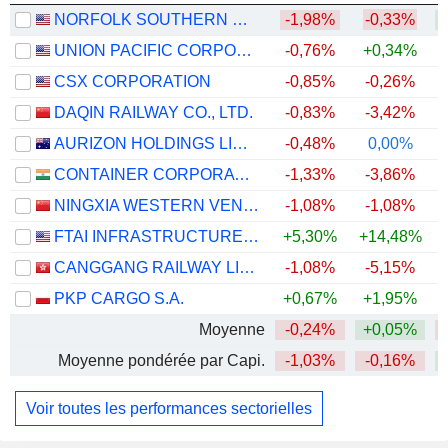
NORFOLK SOUTHERN CORPORATION
-1,98%
-0,33%
+
UNION PACIFIC CORPORATION
-0,76%
+0,34%
+
CSX CORPORATION
-0,85%
-0,26%
+
DAQIN RAILWAY CO., LTD.
-0,83%
-3,42%
AURIZON HOLDINGS LIMITED
-0,48%
0,00%
+
CONTAINER CORPORATION OF INDIA LIMITED
-1,33%
-3,86%
NINGXIA WESTERN VENTURE INDUSTRIAL CO.,LTD.
-1,08%
-1,08%
FTAI INFRASTRUCTURE INC.
+5,30%
+14,48%
CANGGANG RAILWAY LIMITED
-1,08%
-5,15%
PKP CARGO S.A.
+0,67%
+1,95%
Moyenne
-0,24%
+0,05%
Moyenne pondérée par Capi.
-1,03%
-0,16%
+
Voir toutes les performances sectorielles