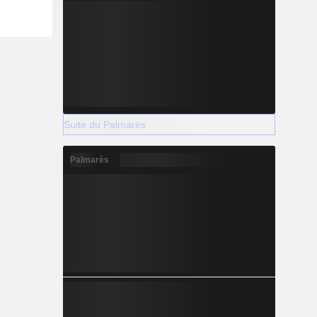
Suite du Palmarès
Palmarès