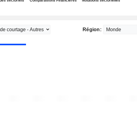
des sectoriels
Comparaisons Financières
Notations sectorielles
Région: