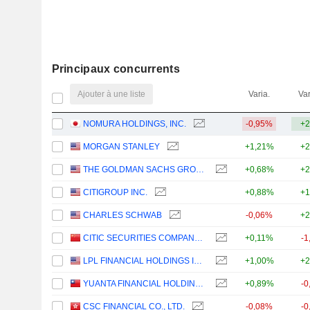
Principaux concurrents
Ajouter à une liste
Varia.
Var
NOMURA HOLDINGS, INC.
-0,95%
+2
MORGAN STANLEY
+1,21%
+2
THE GOLDMAN SACHS GROUP, INC.
+0,68%
+2
CITIGROUP INC.
+0,88%
+1
CHARLES SCHWAB
-0,06%
+2
CITIC SECURITIES COMPANY LIMITED
+0,11%
-1
LPL FINANCIAL HOLDINGS INC.
+1,00%
+2
YUANTA FINANCIAL HOLDING CO., LTD.
+0,89%
-0
CSC FINANCIAL CO., LTD.
-0,08%
-0