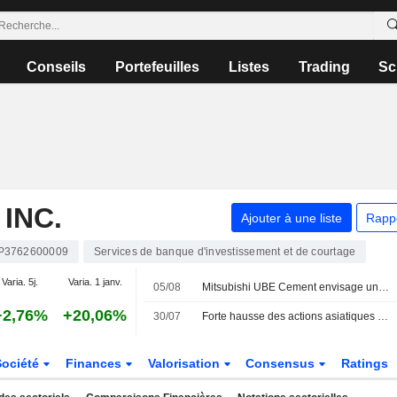
Conseils
Portefeuilles
Listes
Trading
Sc
INC.
Ajouter à une liste
Rapp
P3762600009
Services de banque d'investissement et de courtage
Varia. 5j.
Varia. 1 janv.
05/08
Mitsubishi UBE Cement envisage une introduction en bourse à Tokyo d'ici décembre
+2,76%
+20,06%
30/07
Forte hausse des actions asiatiques cotées aux États-Unis sous forme d'ADR lors de la séance de jeudi
Société
Finances
Valorisation
Consensus
Ratings