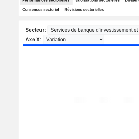
Performances sectorielles
Valorisations sectorielles
Dividen
Consensus sectoriel
Révisions sectorielles
Secteur:
Axe X: