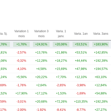
Variation 1
Variation 3
Varia. 1
ia. 5j.
Varia. 1an
Varia. 3ans
mois
mois
janv.
,76%
+1,76%
+24,91%
+20,06%
+53,51%
+183,90%
,81%
-2,57%
+13,76%
+21,86%
+53,51%
+142,85%
,08%
-0,32%
+12,28%
+18,27%
+44,44%
+192,39%
,93%
-4,10%
+4,58%
+15,69%
+47,98%
+194,57%
,24%
+5,56%
+20,22%
+7,70%
+12,10%
+63,10%
,69%
-1,76%
+2,64%
-2,65%
-3,98%
+12,84%
,52%
+17,90%
+17,12%
+1,53%
-1,69%
+54,88%
,59%
-3,01%
+20,68%
+72,26%
+110,35%
+192,28%
,17%
-2,00%
-1,92%
-8,41%
-8,77%
+27,27%