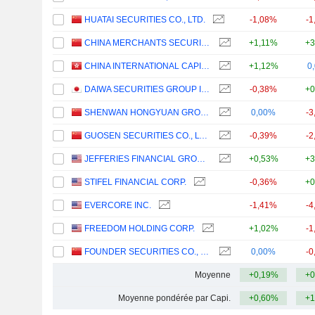
HUATAI SECURITIES CO., LTD.
-1,08%
-1
CHINA MERCHANTS SECURITIES CO., LTD.
+1,11%
+3
CHINA INTERNATIONAL CAPITAL CORPORATION LIMITED
+1,12%
0
DAIWA SECURITIES GROUP INC.
-0,38%
+0
SHENWAN HONGYUAN GROUP CO., LTD.
0,00%
-3
GUOSEN SECURITIES CO., LTD.
-0,39%
-2
JEFFERIES FINANCIAL GROUP INC.
+0,53%
+3
STIFEL FINANCIAL CORP.
-0,36%
+0
EVERCORE INC.
-1,41%
-4
FREEDOM HOLDING CORP.
+1,02%
-1
FOUNDER SECURITIES CO., LTD.
0,00%
-0
Moyenne
+0,19%
+0
Moyenne pondérée par Capi.
+0,60%
+1