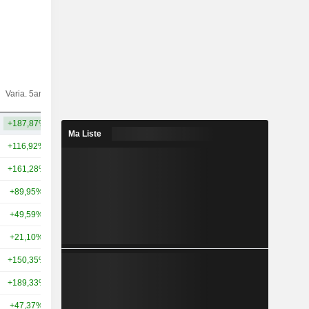
Varia.
Varia. 5ans
Capi.($)
10ans
+187,87%
+249,91%
28,95 Md
Ma Liste
+116,92%
+645,71%
340 Md
+161,28%
+541,38%
315 Md
+89,95%
+195,28%
226 Md
+49,59%
+259,51%
187 Md
+21,10%
+72,11%
59,58 Md
+150,35%
+1 257,15%
28,55 Md
+189,33%
+587,40%
27,95 Md
+47,37%
-
26,95 Md