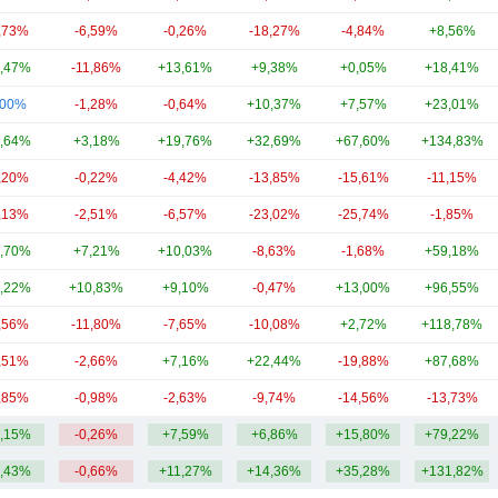
,73%
-6,59%
-0,26%
-18,27%
-4,84%
+8,56%
,47%
-11,86%
+13,61%
+9,38%
+0,05%
+18,41%
,00%
-1,28%
-0,64%
+10,37%
+7,57%
+23,01%
,64%
+3,18%
+19,76%
+32,69%
+67,60%
+134,83%
,20%
-0,22%
-4,42%
-13,85%
-15,61%
-11,15%
,13%
-2,51%
-6,57%
-23,02%
-25,74%
-1,85%
,70%
+7,21%
+10,03%
-8,63%
-1,68%
+59,18%
,22%
+10,83%
+9,10%
-0,47%
+13,00%
+96,55%
,56%
-11,80%
-7,65%
-10,08%
+2,72%
+118,78%
,51%
-2,66%
+7,16%
+22,44%
-19,88%
+87,68%
,85%
-0,98%
-2,63%
-9,74%
-14,56%
-13,73%
,15%
-0,26%
+7,59%
+6,86%
+15,80%
+79,22%
,43%
-0,66%
+11,27%
+14,36%
+35,28%
+131,82%