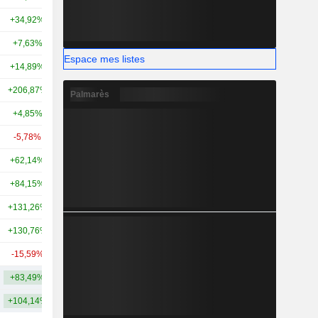
+34,92%
+3,10%
24,3 Md
+7,63%
+9,70%
22,5 Md
Espace mes listes
+14,89%
+88,81%
20,35 Md
+206,87%
+219,93%
16 Md
Palmarès
+4,85%
-26,89%
15,97 Md
-5,78%
-36,76%
15,33 Md
+62,14%
+200,21%
13,05 Md
+84,15%
+401,89%
12,55 Md
+131,26%
+494,29%
11,77 Md
+130,76%
+138 486,05%
9,49 Md
-15,59%
-1,81%
8,59 Md
+83,49%
+7 560,37%
70,5 Md
+104,14%
+1 357,93%