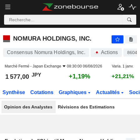
NOMURA HOLDINGS, INC.
1 577,00
¥
+1,19%
NOMURA HOLDINGS, INC.
Consensus Nomura Holdings, Inc.
Actions
8604
Marché Fermé -
Japan Exchange
08:30:00 06/08/2026
Varia. 1 janv.
JPY
+1,19%
1 577,00
+21,21%
Synthèse
Cotations
Graphiques
Actualités
Soci
Opinion des Analystes
Révisions des Estimations