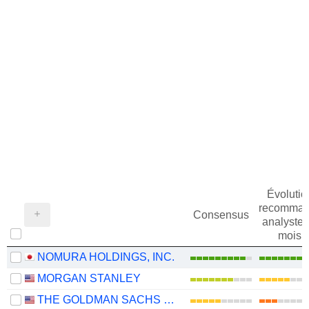
Évolutio
recomman
Consensus
analystes
mois
NOMURA HOLDINGS, INC.
MORGAN STANLEY
THE GOLDMAN SACHS GROUP, INC.