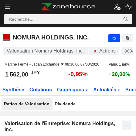
NOMURA HOLDINGS, INC.
1 562,00
¥
-0,95%
NOMURA HOLDINGS, INC.
Valorisation Nomura Holdings, Inc.
Actions
8604
Marché Fermé -
Japan Exchange
08:30:00 07/08/2026
Varia. 1 janv.
JPY
-0,95%
1 562,00
+20,06%
Synthèse
Cotations
Graphiques
Actualités
Soci
Ratios de Valorisation
Dividende
Valorisation de l'Entreprise: Nomura Holdings,
Inc.