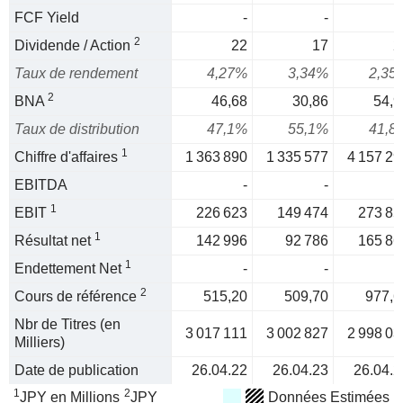
FCF Yield
-
-
2
Dividende / Action
22
17
2
Taux de rendement
4,27%
3,34%
2,35
2
BNA
46,68
30,86
54,9
Taux de distribution
47,1%
55,1%
41,8
1
Chiffre d'affaires
1 363 890
1 335 577
4 157 29
EBITDA
-
-
1
EBIT
226 623
149 474
273 85
1
Résultat net
142 996
92 786
165 86
1
Endettement Net
-
-
2
Cours de référence
515,20
509,70
977,6
Nbr de Titres (en
3 017 111
3 002 827
2 998 03
Milliers)
Date de publication
26.04.22
26.04.23
26.04.2
1
2
JPY en Millions
JPY
Données Estimées