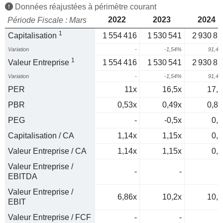
Données réajustées à périmètre courant
2022
2023
2024
Période Fiscale : Mars
1
Capitalisation
1 554 416
1 530 541
2 930 87
Variation
-
-1,54%
91,4
1
Valeur Entreprise
1 554 416
1 530 541
2 930 87
Variation
-
-1,54%
91,4
PER
11x
16,5x
17,8
PBR
0,53x
0,49x
0,87
PEG
-
-0,5x
0,2
Capitalisation / CA
1,14x
1,15x
0,7
Valeur Entreprise / CA
1,14x
1,15x
0,7
Valeur Entreprise /
-
-
EBITDA
Valeur Entreprise /
6,86x
10,2x
10,7
EBIT
Valeur Entreprise / FCF
-
-