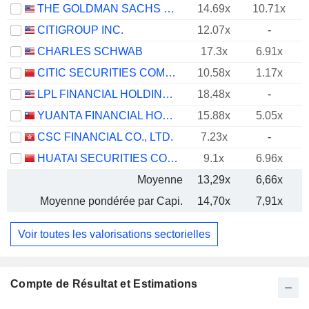
THE GOLDMAN SACHS GROUP, INC.
14.69x
10.71x
CITIGROUP INC.
12.07x
-
CHARLES SCHWAB
17.3x
6.91x
CITIC SECURITIES COMPANY LIMITED
10.58x
1.17x
LPL FINANCIAL HOLDINGS INC.
18.48x
-
YUANTA FINANCIAL HOLDING CO., LTD.
15.88x
5.05x
CSC FINANCIAL CO., LTD.
7.23x
-
HUATAI SECURITIES CO., LTD.
9.1x
6.96x
Moyenne
13,29x
6,66x
Moyenne pondérée par Capi.
14,70x
7,91x
Voir toutes les valorisations sectorielles
Compte de Résultat et Estimations