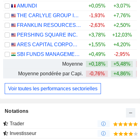
AMUNDI
+0,05%
+3,07%
+
THE CARLYLE GROUP INC.
-1,93%
+7,76%
FRANKLIN RESOURCES, INC.
-2,63%
+2,50%
+
PERSHING SQUARE INC.
+3,78%
+12,03%
ARES CAPITAL CORPORATION
+1,55%
+4,20%
SBI FUNDS MANAGEMENT LIMITED
+0,49%
-2,95%
Moyenne
+0,18%
+5,48%
Moyenne pondérée par Capi.
-0,76%
+4,86%
Voir toutes les performances sectorielles
Notations
Trader
Investisseur