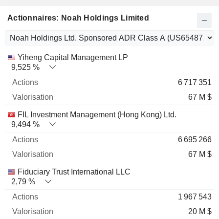
Actionnaires: Noah Holdings Limited
Nom
Actions
%
Valorisation
Yiheng Capital Management LP
9,525 %
6 717 351
67 M $
FIL Investment Management (Hong Kong) Ltd.
9,494 %
6 695 266
67 M $
Fiduciary Trust International LLC
2,79 %
1 967 543
20 M $