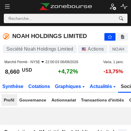
NOAH HOLDINGS LIMITED
8,660
$
+4,72%
NOAH HOLDINGS LIMITED
Société Noah Holdings Limited
Actions
NOAH
Marché Fermé -
NYSE
22:00:03 06/08/2026
Varia. 1 janv.
USD
+4,72%
8,660
-13,75%
Synthèse
Cotations
Graphiques
Actualités
Soci
Profil
Gouvernance
Actionnariat
Transactions d'initiés