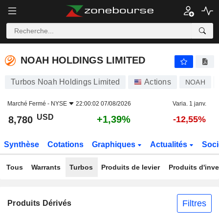
NOAH HOLDINGS LIMITED
8,780
$
+1,39%
NOAH HOLDINGS LIMITED
Turbos Noah Holdings Limited
Actions
NOAH
Marché Fermé -
NYSE
22:00:02 07/08/2026
Varia. 1 janv.
USD
+1,39%
8,780
-12,55%
Synthèse
Cotations
Graphiques
Actualités
Soci
Tous
Warrants
Turbos
Produits de levier
Produits d'inv
Filtres
Produits Dérivés