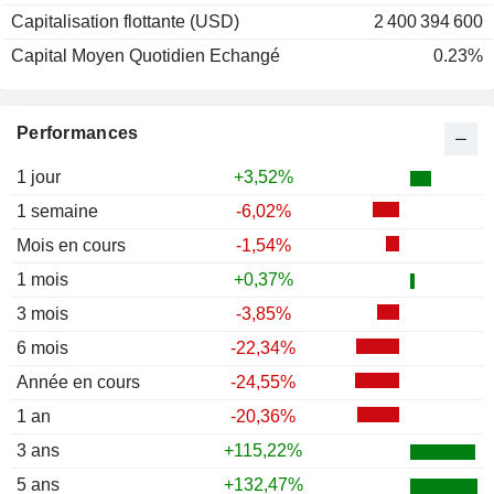
Capitalisation flottante (USD)
2 400 394 600
Capital Moyen Quotidien Echangé
0.23%
Performances
1 jour
+3,52%
1 semaine
-6,02%
Mois en cours
-1,54%
1 mois
+0,37%
3 mois
-3,85%
6 mois
-22,34%
Année en cours
-24,55%
1 an
-20,36%
3 ans
+115,22%
5 ans
+132,47%