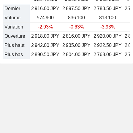
Dernier
2 916.00 JPY
2 897.50 JPY
2 783.50 JPY
2 7
Volume
574 900
836 100
813 100
5
Variation
-2,93%
-0,63%
-3,93%
Ouverture
2 918.00 JPY
2 816.00 JPY
2 920.00 JPY
2 8
Plus haut
2 942.00 JPY
2 935.00 JPY
2 922.50 JPY
2 8
Plus bas
2 890.50 JPY
2 804.00 JPY
2 768.00 JPY
2 7