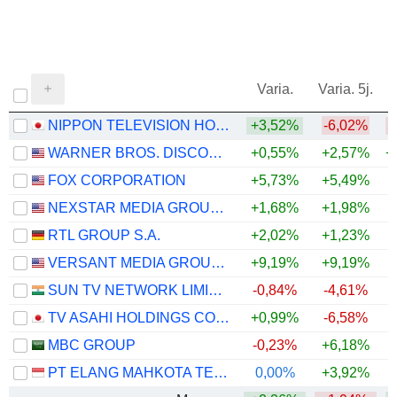
Varia.
Varia. 5j.
NIPPON TELEVISION HOLDINGS, INC.
+3,52%
-6,02%
WARNER BROS. DISCOVERY, INC.
+0,55%
+2,57%
+
FOX CORPORATION
+5,73%
+5,49%
+
NEXSTAR MEDIA GROUP, INC.
+1,68%
+1,98%
RTL GROUP S.A.
+2,02%
+1,23%
VERSANT MEDIA GROUP, INC.
+9,19%
+9,19%
SUN TV NETWORK LIMITED
-0,84%
-4,61%
TV ASAHI HOLDINGS CORPORATION
+0,99%
-6,58%
MBC GROUP
-0,23%
+6,18%
PT ELANG MAHKOTA TEKNOLOGI TBK
0,00%
+3,92%