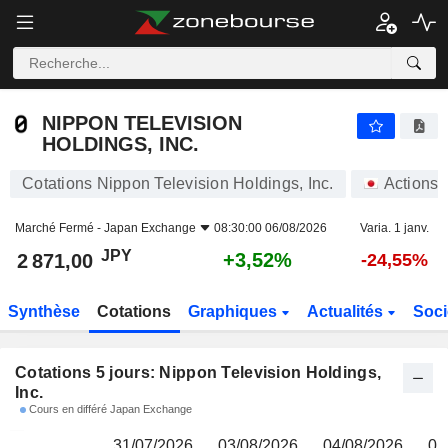
NIPPON TELEVISION HOLDINGS, INC.
2 871,00
¥
NIPPON TELEVISION
HOLDINGS, INC.
Cotations Nippon Television Holdings, Inc.
Actions
Marché Fermé -
Japan Exchange
08:30:00 06/08/2026
Varia. 1 janv.
JPY
+3,52%
2 871,00
-24,55%
Synthèse
Cotations
Graphiques
Actualités
Soci
Cotations 5 jours: Nippon Television Holdings,
Inc.
Cours en différé Japan Exchange
31/07/2026
03/08/2026
04/08/2026
05