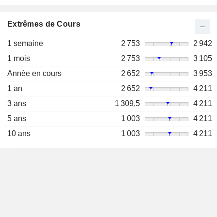
Extrêmes de Cours
1 semaine
2 753
2 942
1 mois
2 753
3 105
Année en cours
2 652
3 953
1 an
2 652
4 211
3 ans
1 309,5
4 211
5 ans
1 003
4 211
10 ans
1 003
4 211