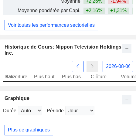
Moyenne
+2,26%
-1,94%
Moyenne pondérée par Capi.
+2,16%
+1,31%
+
Voir toutes les performances sectorielles
Historique de Cours: Nippon Television Holdings,
Inc.
Date
Ouverture
Plus haut
Plus bas
Clôture
Volum
Graphique
Durée
Période
Plus de graphiques