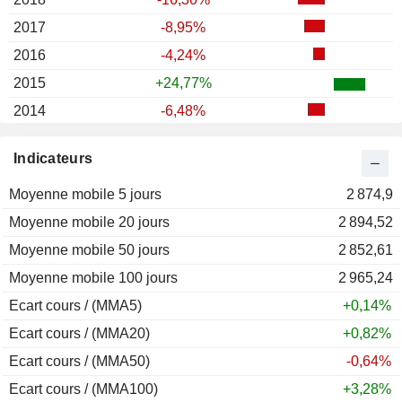
2017
-8,95%
2016
-4,24%
2015
+24,77%
2014
-6,48%
2013
+64,99%
Indicateurs
2012
-2,29%
Moyenne mobile 5 jours
2011
-7,75%
2 874,9
Moyenne mobile 20 jours
2010
+6,33%
2 894,52
Moyenne mobile 50 jours
2009
+27,09%
2 852,61
Moyenne mobile 100 jours
2008
-36,96%
2 965,24
Ecart cours / (MMA5)
2007
-15,12%
+0,14%
Ecart cours / (MMA20)
2006
-2,59%
+0,82%
Ecart cours / (MMA50)
2005
+17,80%
-0,64%
Ecart cours / (MMA100)
2004
-3,39%
+3,28%