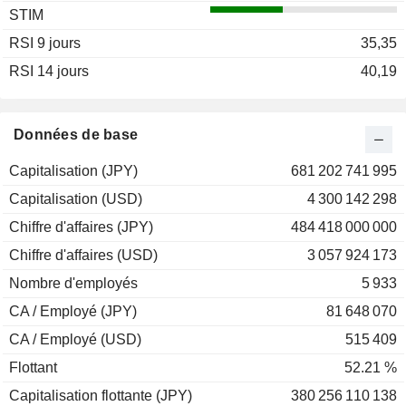
STIM
2003
-10,00%
RSI 9 jours
2002
-36,58%
35,35
RSI 14 jours
2001
-27,88%
40,19
2000
-35,50%
1999
+260,36%
Données de base
1998
-13,05%
Capitalisation (JPY)
681 202 741 995
1997
+9,43%
Capitalisation (USD)
4 300 142 298
1996
+26,81%
Chiffre d'affaires (JPY)
484 418 000 000
1995
+15,48%
Chiffre d'affaires (USD)
3 057 924 173
1994
+29,19%
Nombre d'employés
5 933
1993
+43,41%
CA / Employé (JPY)
81 648 070
1992
-30,27%
CA / Employé (USD)
515 409
Flottant
52.21 %
Capitalisation flottante (JPY)
380 256 110 138