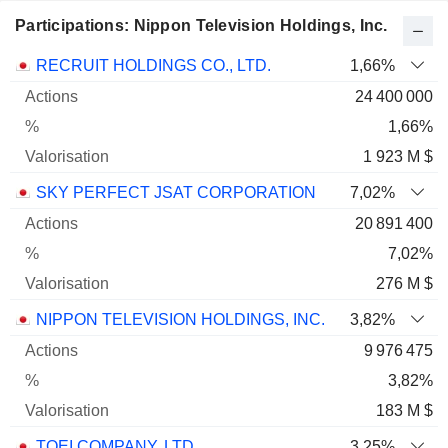
Participations: Nippon Television Holdings, Inc.
Nom
Actions
%
Valorisation
RECRUIT HOLDINGS CO., LTD.
1,66%
24 400 000
1,66%
1 923 M $
SKY PERFECT JSAT CORPORATION
7,02%
20 891 400
7,02%
276 M $
NIPPON TELEVISION HOLDINGS, INC.
3,82%
9 976 475
3,82%
183 M $
TOEI COMPANY, LTD.
3,25%