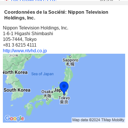
2 400 000
Coordonnées de la Société: Nippon Television
3,25%
Holdings, Inc.
91 M $
Nippon Television Holdings, Inc.
1-6-1 Higashi Shimbashi
HAKUHODO DY HOLDINGS INC
2,37%
105-7444, Tokyo
8 620 000
+81 3 6215 4111
http://www.ntvhd.co.jp
2,37%
71 M $
NOMURA HOLDINGS, INC.
0,11%
3 300 626
0,11%
32 M $
DENTSU GROUP INC.
0,34%
898 000
0,34%