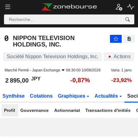
NIPPON TELEVISION HOLDINGS, INC.
2 895,00
¥
-0,87%
NIPPON TELEVISION
HOLDINGS, INC.
Société Nippon Television Holdings, Inc.
Actions
Marché Fermé -
Japan Exchange
08:30:00 10/08/2026
Varia. 1 janv.
JPY
-0,87%
2 895,00
-23,92%
Synthèse
Cotations
Graphiques
Actualités
Soci
Profil
Gouvernance
Actionnariat
Transactions d'initiés