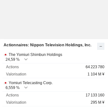
Actionnaires: Nippon Television Holdings, Inc.
Nom
Actions
%
Valorisation
The Yomiuri Shimbun Holdings
24,59 %
64 223 780
1 104 M ¥
Yomiuri Telecasting Corp.
6,559 %
17 133 160
295 M ¥