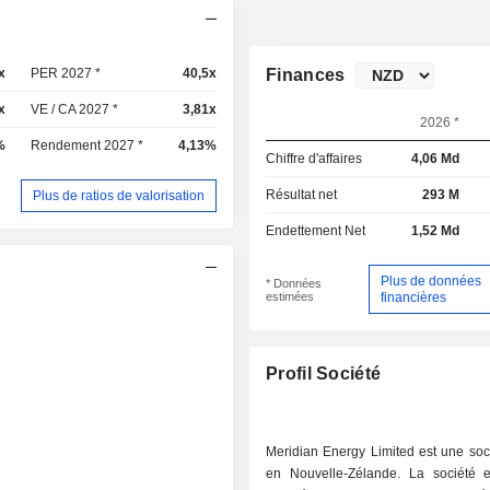
x
PER 2027 *
40,5x
Finances
x
VE / CA 2027 *
3,81x
2026 *
%
Rendement 2027 *
4,13%
Chiffre d'affaires
4,06 Md
Résultat net
293 M
Plus de ratios de valorisation
Endettement Net
1,52 Md
Plus de données
* Données
estimées
financières
Profil Société
Meridian Energy Limited est une soc
en Nouvelle-Zélande. La société 