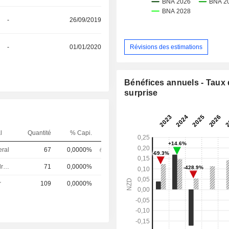
-
26/09/2019
Révisions des estimations
-
01/01/2020
Bénéfices annuels - Taux
surprise
l
Quantité
% Capi.
eral
67
0,0000%
Dirigeant / cadre principal
71
0,0000%
r
109
0,0000%