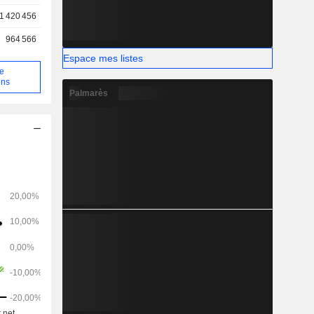
té sont Flux
1 420 456
, Meridian
964 566
Espace mes listes
de
ons
Palmarès