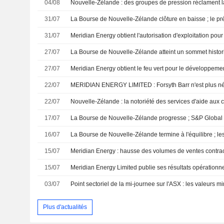
04/08
31/07
31/07
27/07
27/07
22/07
MERIDIAN ENERGY LIMITED : Forsyth Barr n'est plus néga
22/07
17/07
16/07
15/07
Meridian Energy : hausse des volumes de ventes contract
15/07
03/07
Plus d'actualités