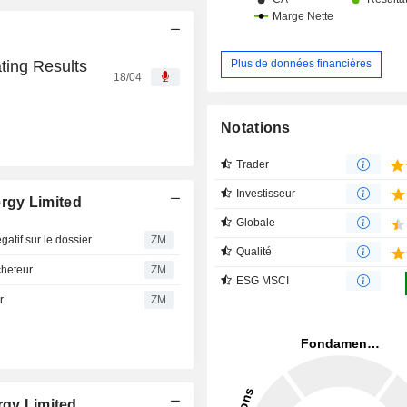
ting Results
Plus de données financières
18/04
Notations
Trader
Investisseur
rgy Limited
Globale
tif sur le dossier
ZM
Qualité
cheteur
ZM
ESG MSCI
r
ZM
rgy Limited