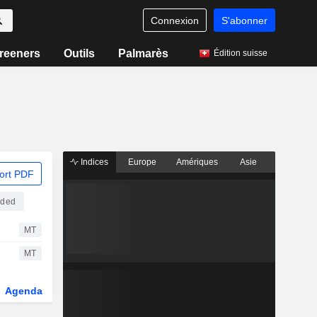
Connexion
S'abonner
reeners
Outils
Palmarès
Édition suisse
Indices
Europe
Amériques
Asie
ort PDF
aded
MT
MT
Agenda
Secteur
Fonds et ETFs