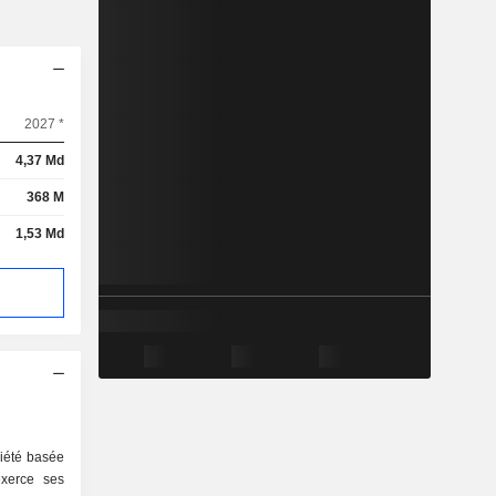
2027 *
4,37 Md
368 M
1,53 Md
iété basée
exerce ses