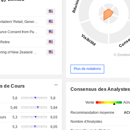
New Zealand Advocacy Groups Call for Separation of Gentailers' Retail, Generation Operations
Meridian Energy Limited Receives Key Remaining Resource Consent from Palmerston North City Council
Retire
Meridian Energy Secures Resource Consent for Repowering of New Zealand Wind Farm; Shares Jump 4%
Plus de notations
s de Cours
Consensus des Analyste
5,6
5,8
Vente
Ach
5,46
5,84
Recommandation moyenne
AC
ours
5,3
6,03
Nombre d'Analystes
5,3
6,05