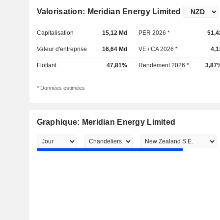
Valorisation: Meridian Energy Limited
Capitalisation
15,12 Md
PER 2026 *
51,4
Valeur d'entreprise
16,64 Md
VE / CA 2026 *
4,1
Flottant
47,81%
Rendement 2026 *
3,87
* Données estimées
Graphique: Meridian Energy Limited