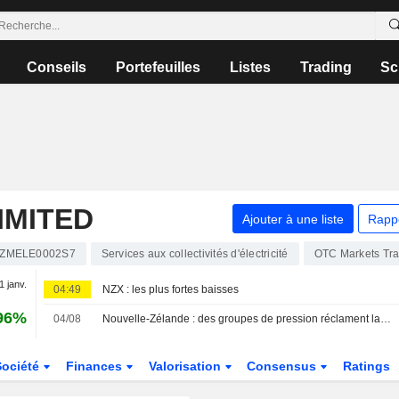
Conseils
Portefeuilles
Listes
Trading
Sc
IMITED
Ajouter à une liste
Rapp
ZMELE0002S7
Services aux collectivités d'électricité
OTC Markets Tr
1 janv.
04:49
NZX : les plus fortes baisses
96%
04/08
Nouvelle-Zélande : des groupes de pression réclament la scission des activités de production et de vente au détail des " gentailers »
Société
Finances
Valorisation
Consensus
Ratings