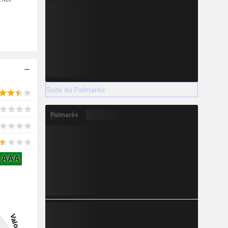
Suite du Palmarès
Palmarès
AAA