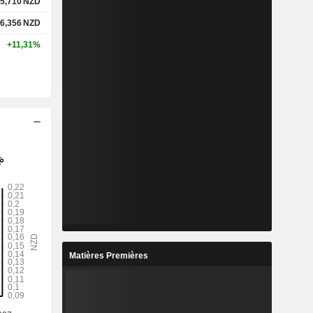
5,710
NZD
6,356
NZD
+11,31%
Matières Premières