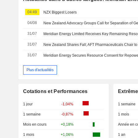
04:49
NZX Biggest Losers
04/08
31/07
31/07
New Zealand Shares Fall; AFT Pharmaceuticals Chair to 
31/07
Plus d'actualités
Cotations et Performances
Extrême
1 jour
-1,04%
1 semaine
1 semaine
-0,87%
1 mois
Mois en cours
+0,18%
Année en c
1 mois
+1,06%
1 an