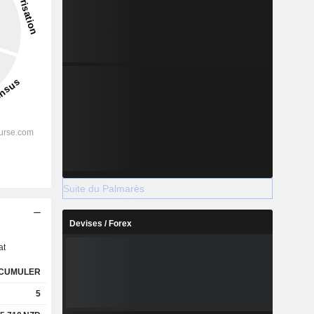
Suite du Palmarès
s
Devises / Forex
at
CUMULER
5