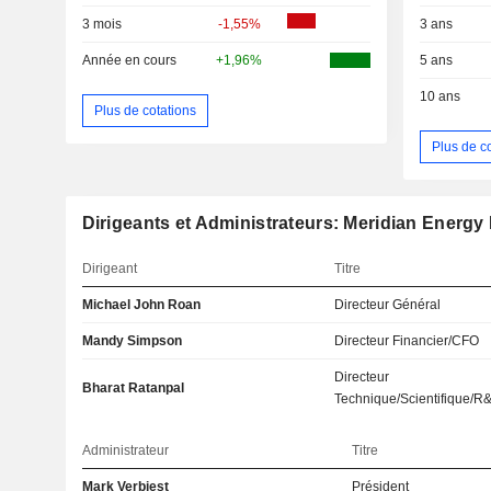
3 mois
-1,55%
3 ans
Année en cours
+1,96%
5 ans
10 ans
Plus de cotations
Plus de c
Dirigeants et Administrateurs: Meridian Energy
Dirigeant
Titre
Michael John Roan
Directeur Général
Mandy Simpson
Directeur Financier/CFO
Directeur
Bharat Ratanpal
Technique/Scientifique/R
Administrateur
Titre
Mark Verbiest
Président