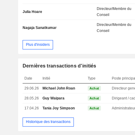
Directeur/Membre du
Julia Hoare
Conseil
Directeur/Membre du
Nagaja Sanatkumar
Conseil
Plus d'insiders
Dernières transactions d'initiés
Date
Initié
Type
Poste principa
29.06.26
Michael John Roan
Directeur gen
Achat
28.05.26
Guy Waipara
Achat
17.04.26
Tania Joy Simpson
Administrateu
Achat
Historique des transactions