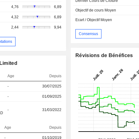
Dernier Cours de Cloture
4,76
6,89
Objectif de cours Moyen
4,32
6,89
Ecart / Objectif Moyen
2,44
9,94
Consensus
otations
Révisions de Bénéfices
 Limited
Age
Depuis
-
30/07/2025
-
01/09/2025
-
31/03/2022
&D
Age
Depuis
-
01/10/2019