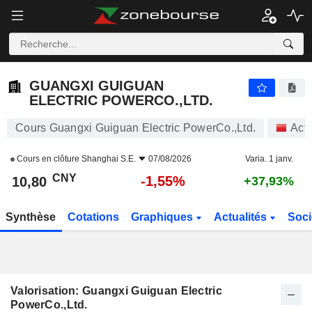
GUANGXI GUIGUAN ELECTRIC POWERCO.,LTD.
10,80
¥
-1,55%
GUANGXI GUIGUAN
ELECTRIC POWERCO.,LTD.
Cours Guangxi Guiguan Electric PowerCo.,Ltd.
Act
Cours en clôture
Shanghai S.E.
07/08/2026
Varia. 1 janv.
CNY
-1,55%
10,80
+37,93%
Synthèse
Cotations
Graphiques
Actualités
Soci
Valorisation: Guangxi Guiguan Electric
PowerCo.,Ltd.