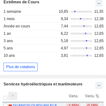
Extrêmes de Cours
1 semaine
10,65
11,35
1 mois
9,34
12,38
Année en cours
7,44
12,65
1 an
6,22
12,65
3 ans
5,18
12,65
5 ans
4,97
12,65
10 ans
3,81
12,65
Plus de cotations
Services hydroélectriques et marémoteurs
Varia.
Varia. 5j.
GUANGXI GUIGUAN ELECTRIC POWERCO.,LTD.
-1,55%
-0,18%
+