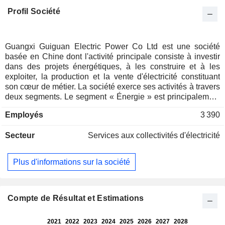
Profil Société
Guangxi Guiguan Electric Power Co Ltd est une société
basée en Chine dont l'activité principale consiste à investir
dans des projets énergétiques, à les construire et à les
exploiter, la production et la vente d'électricité constituant
son cœur de métier. La société exerce ses activités à travers
deux segments. Le segment « Énergie » est principalement
axé sur l'hydroélectricité, l'énergie thermique, l'énergie
Employés
3 390
éolienne, la production photovoltaïque et la vente
d'électricité. Le segment « Autres » regroupe les autres
Secteur
Services aux collectivités d'électricité
activités de la société. La société exerce principalement ses
activités sur le marché national.
Plus d'informations sur la société
Compte de Résultat et Estimations