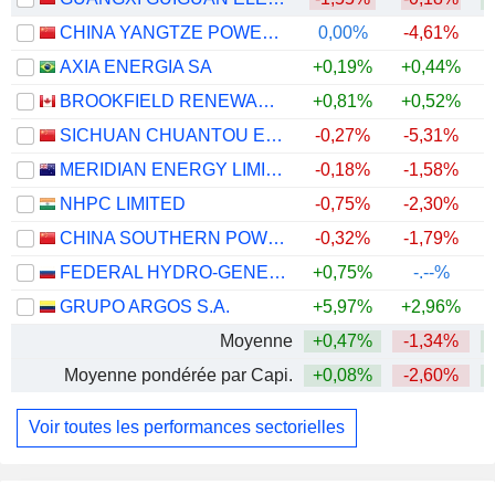
CHINA YANGTZE POWER CO., LTD.
0,00%
-4,61%
AXIA ENERGIA SA
+0,19%
+0,44%
+
BROOKFIELD RENEWABLE PARTNERS L.P.
+0,81%
+0,52%
+
SICHUAN CHUANTOU ENERGY CO.LTD
-0,27%
-5,31%
MERIDIAN ENERGY LIMITED
-0,18%
-1,58%
NHPC LIMITED
-0,75%
-2,30%
CHINA SOUTHERN POWER GRID ENERGY STORAGE CO., LTD.
-0,32%
-1,79%
+
FEDERAL HYDRO-GENERATING COMPANY - RUSHYDRO
+0,75%
-.--%
GRUPO ARGOS S.A.
+5,97%
+2,96%
Moyenne
+0,47%
-1,34%
+
Moyenne pondérée par Capi.
+0,08%
-2,60%
+
Voir toutes les performances sectorielles