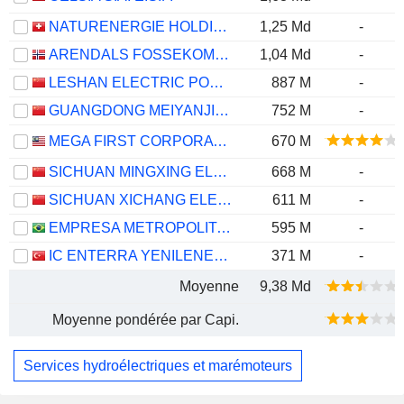
NATURENERGIE HOLDING AG
1,25 Md
-
ARENDALS FOSSEKOMPANI ASA
1,04 Md
-
LESHAN ELECTRIC POWER CO.,LTD
887 M
-
GUANGDONG MEIYANJIXIANG HYDROPOWER CO.,LTD.
752 M
-
MEGA FIRST CORPORATION
670 M
SICHUAN MINGXING ELECTRIC POWER CO., LTD.
668 M
-
SICHUAN XICHANG ELECTRIC POWER CO.,LTD.
611 M
-
EMPRESA METROPOLITANA DE ÁGUAS E ENERGIA S.A.
595 M
-
IC ENTERRA YENILENEBILIR ENERJI ANONIM SIRKETI
371 M
-
Moyenne
9,38 Md
Moyenne pondérée par Capi.
Services hydroélectriques et marémoteurs