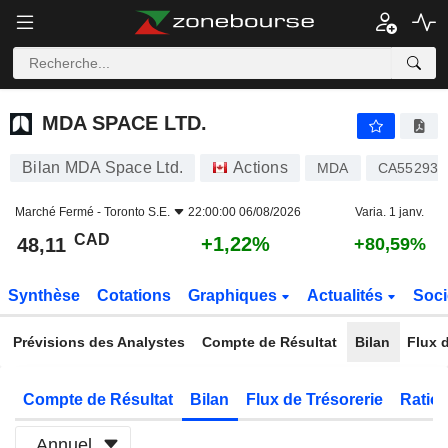
MDA SPACE LTD.
48,11
$
+1,22%
MDA SPACE LTD.
Bilan MDA Space Ltd.
Actions
MDA
CA55293N
Marché Fermé -
Toronto S.E.
22:00:00 06/08/2026
Varia. 1 janv.
CAD
+1,22%
48,11
+80,59%
Synthèse
Cotations
Graphiques
Actualités
Soci
Prévisions des Analystes
Compte de Résultat
Bilan
Flux d
Compte de Résultat
Bilan
Flux de Trésorerie
Ratios
Annuel