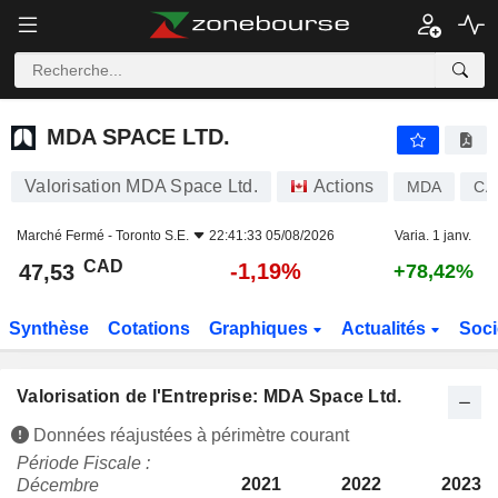
MDA SPACE LTD.
47,53
$
-1,19%
MDA SPACE LTD.
Valorisation MDA Space Ltd.
Actions
MDA
CA
Marché Fermé -
Toronto S.E.
22:41:33 05/08/2026
Varia. 1 janv.
CAD
-1,19%
47,53
+78,42%
Synthèse
Cotations
Graphiques
Actualités
Soci
Valorisation de l'Entreprise: MDA Space Ltd.
Données réajustées à périmètre courant
Période Fiscale :
2021
2022
2023
Décembre