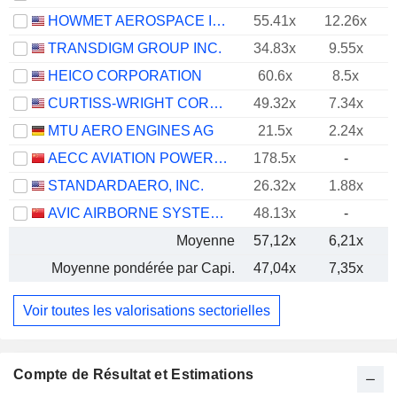
HOWMET AEROSPACE INC.
55.41x
12.26x
TRANSDIGM GROUP INC.
34.83x
9.55x
HEICO CORPORATION
60.6x
8.5x
CURTISS-WRIGHT CORPORATION
49.32x
7.34x
MTU AERO ENGINES AG
21.5x
2.24x
AECC AVIATION POWER CO.,LTD
178.5x
-
STANDARDAERO, INC.
26.32x
1.88x
AVIC AIRBORNE SYSTEMS CO., LTD.
48.13x
-
Moyenne
57,12x
6,21x
Moyenne pondérée par Capi.
47,04x
7,35x
Voir toutes les valorisations sectorielles
Compte de Résultat et Estimations