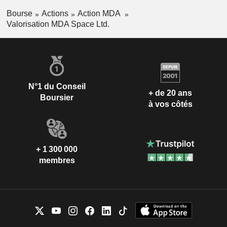
Bourse
Actions
Action MDA
Valorisation MDA Space Ltd.
N°1 du Conseil
+ de 20 ans
Boursier
à vos côtés
+ 1 300 000
membres