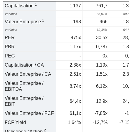
1
Capitalisation
1 137
761,7
1 37
Variation
-
-33,01%
80,8
1
Valeur Entreprise
1 198
966
1 88
Variation
-
-19,38%
94,6
PER
475x
30,5x
28,8
PBR
1,17x
0,78x
1,31
PEG
-
0x
0,3
Capitalisation / CA
2,38x
1,19x
1,71
Valeur Entreprise / CA
2,51x
1,51x
2,33
Valeur Entreprise /
8,74x
6,12x
10,8
EBITDA
Valeur Entreprise /
64,4x
12,9x
24,3
EBIT
Valeur Entreprise / FCF
61,1x
-7,85x
-14
FCF Yield
1,64%
-12,7%
-7,15
2
Dividende / Action
-
-