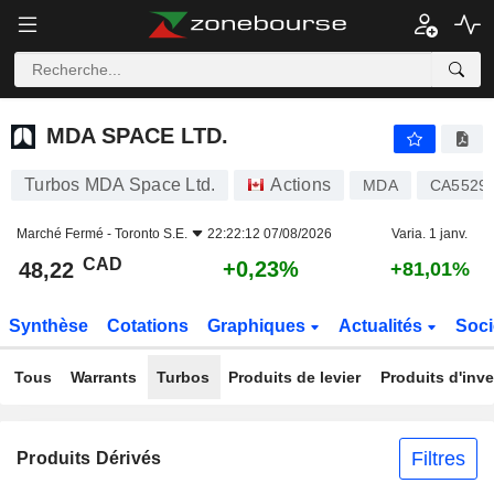
MDA SPACE LTD.
48,22
$
+0,23%
MDA SPACE LTD.
Turbos MDA Space Ltd.
Actions
MDA
CA5529
Marché Fermé -
Toronto S.E.
22:22:12 07/08/2026
Varia. 1 janv.
CAD
+0,23%
48,22
+81,01%
Synthèse
Cotations
Graphiques
Actualités
Soci
Tous
Warrants
Turbos
Produits de levier
Produits d'inv
Filtres
Produits Dérivés