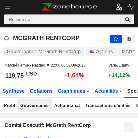
MCGRATH RENTCORP
119,75
$
-1,64%
MCGRATH RENTCORP
Gouvernance McGrath RentCorp
Actions
MGRC
Marché Fermé -
Nasdaq
22:00:00 07/08/2026
Varia. 1 janv.
USD
-1,64%
119,75
+14,12%
Synthèse
Cotations
Graphiques
Actualités
Soci
Profil
Gouvernance
Actionnariat
Transactions d'initiés
Comité Exécutif: McGrath RentCorp
Fonctions