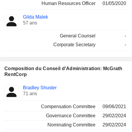
Human Resources Officer
01/05/2020
Gilda Malek
57 ans
General Counsel
-
Corporate Secretary
-
Composition du Conseil d'Administration: McGrath
RentCorp
Administrateur
Comités
Bradley Shuster
71 ans
Compensation Committee
09/06/2021
Governance Committee
29/02/2024
Nominating Committee
29/02/2024