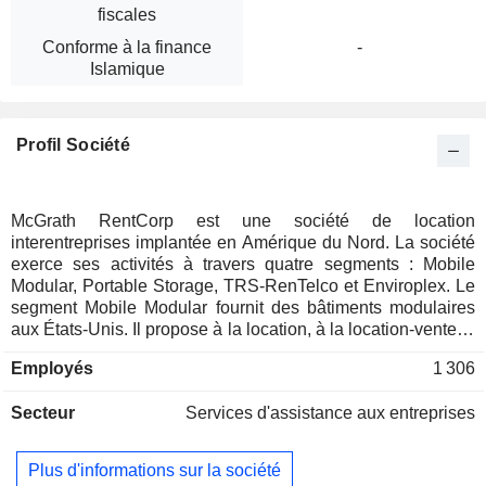
fiscales
Conforme à la finance
-
Islamique
Profil Société
McGrath RentCorp est une société de location
interentreprises implantée en Amérique du Nord. La société
exerce ses activités à travers quatre segments : Mobile
Modular, Portable Storage, TRS-RenTelco et Enviroplex. Le
segment Mobile Modular fournit des bâtiments modulaires
aux États-Unis. Il propose à la location, à la location-vente et
à la vente des bâtiments modulaires préfabriqués et
Employés
1 306
personnalisables, des remorques de bureau mobiles, des
salles de classe mobiles, des bâtiments de vente mobiles,
Secteur
Services d'assistance aux entreprises
des toilettes préfabriquées et bien plus encore. Le parc de
location du segment Portable Storage se compose de
conteneurs en acier, utilisés pour fournir une solution de
Plus d'informations sur la société
stockage temporaire livrée sur le site du client. Le segment