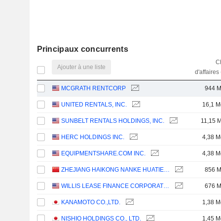
Principaux concurrents
Ch
Ajouter à une liste
d'affaires
MCGRATH RENTCORP
944 
UNITED RENTALS, INC.
16,1 M
SUNBELT RENTALS HOLDINGS, INC.
11,15 
HERC HOLDINGS INC.
4,38 M
EQUIPMENTSHARE.COM INC.
4,38 M
ZHEJIANG HAIKONG NANKE HUATIE DIGITAL INTELLIGENCE AND TECHNOLOGY CO., LTD.
856 
WILLIS LEASE FINANCE CORPORATION
676 
KANAMOTO CO.,LTD.
1,38 M
NISHIO HOLDINGS CO., LTD.
1,45 M