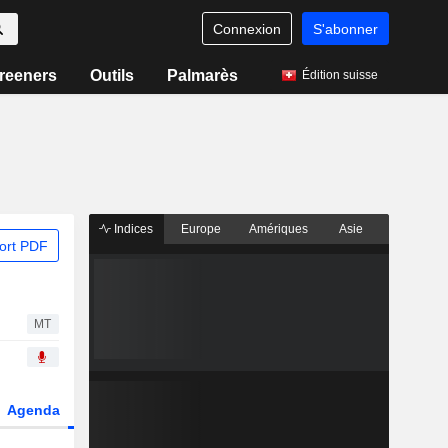
Connexion
S'abonner
reeners
Outils
Palmarès
Édition suisse
Indices
Europe
Amériques
Asie
ort PDF
MT
Agenda
Secteur
Dérivés
Fonds et ETFs