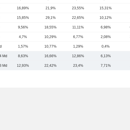
M
16,89%
21,9%
23,55%
15,31%
M
15,85%
29,1%
22,65%
10,12%
M
9,56%
18,55%
11,11%
6,98%
M
4,7%
10,29%
6,77%
2,08%
d
1,57%
10,77%
1,29%
0,4%
4 Md
8,63%
16,66%
12,86%
6,13%
3 Md
12,93%
22,42%
23,4%
7,71%