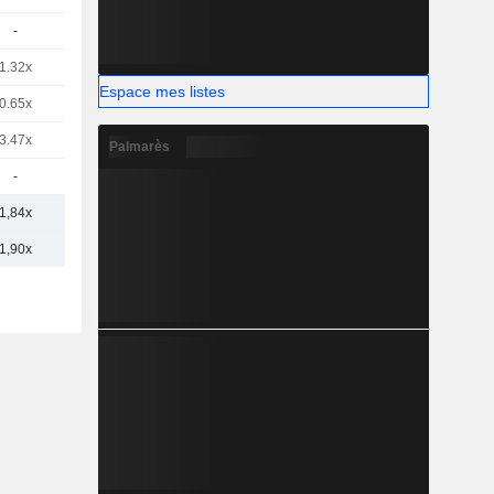
-
1.32x
Espace mes listes
0.65x
3.47x
Palmarès
-
1,84x
1,90x