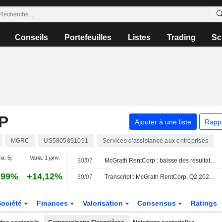
Conseils
Portefeuilles
Listes
Trading
Sc
P
Ajouter à une liste
Rapp
MGRC
US5805891091
Services d'assistance aux entreprises
ia. 5j.
Varia. 1 janv.
30/07
McGrath RentCorp : baisse des résultats et du chiffre d'affaires au T2 ; les prévisions pour 2026 relevées
,99%
+14,12%
30/07
Transcript : McGrath RentCorp, Q2 2026 Earnings Call, Jul 29, 2026
Société
Finances
Valorisation
Consensus
Ratings