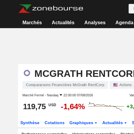
Marchés
Actualités
Analyses
Agenda
MCGRATH RENTCOR
Comparaisons Financières McGrath RentCorp
Actions
Marché Fermé -
Nasdaq
22:00:00 07/08/2026
Var
119,75
-1,64%
USD
+3
Synthèse
Cotations
Graphiques
Actualités