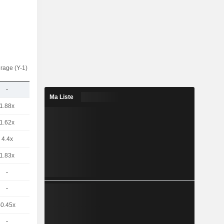
rage (Y-1)
-
Ma Liste
1.88x
1.62x
4.4x
1.83x
-
-
-0.45x
-