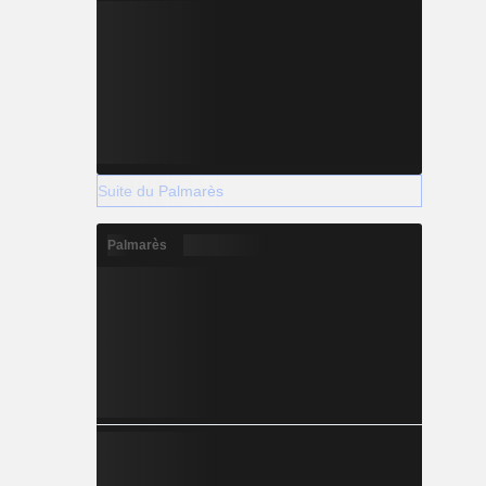
Suite du Palmarès
Palmarès