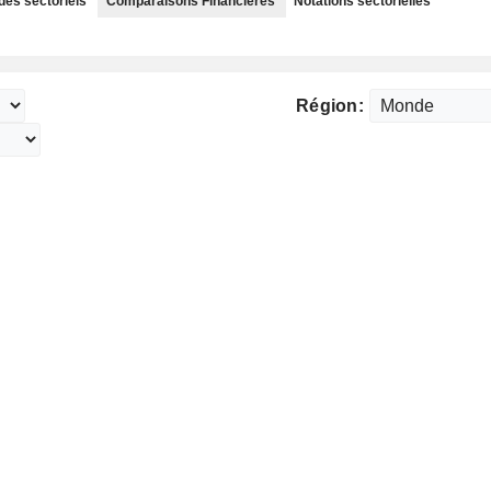
des sectoriels
Comparaisons Financières
Notations sectorielles
Région: