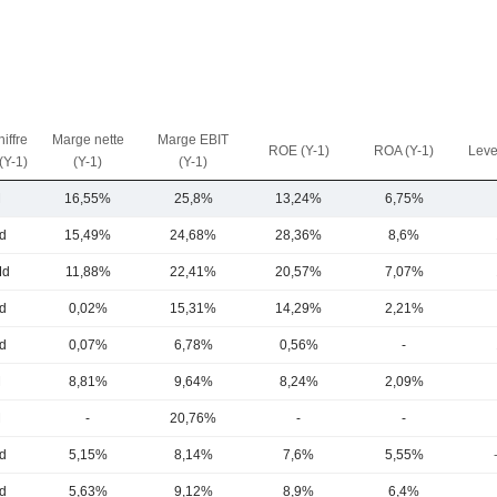
iffre
Marge nette
Marge EBIT
ROE (Y-1)
ROA (Y-1)
Leve
 (Y-1)
(Y-1)
(Y-1)
M
16,55%
25,8%
13,24%
6,75%
d
15,49%
24,68%
28,36%
8,6%
Md
11,88%
22,41%
20,57%
7,07%
d
0,02%
15,31%
14,29%
2,21%
d
0,07%
6,78%
0,56%
-
M
8,81%
9,64%
8,24%
2,09%
M
-
20,76%
-
-
d
5,15%
8,14%
7,6%
5,55%
d
5,63%
9,12%
8,9%
6,4%