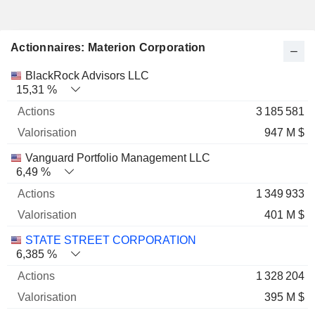
Actionnaires: Materion Corporation
Nom
Actions
%
Valorisation
BlackRock Advisors LLC
15,31 %
3 185 581
947 M $
Vanguard Portfolio Management LLC
6,49 %
1 349 933
401 M $
STATE STREET CORPORATION
6,385 %
1 328 204
395 M $