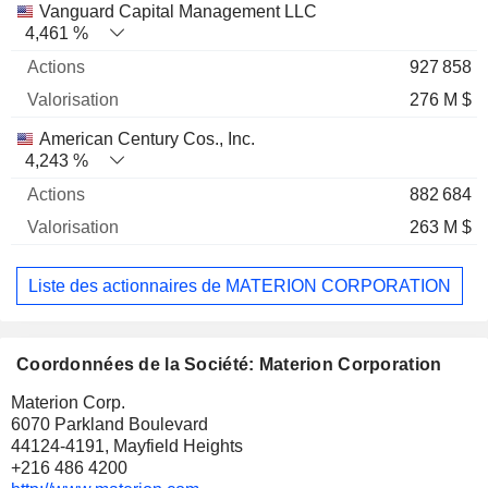
Vanguard Capital Management LLC
4,461 %
927 858
276 M $
American Century Cos., Inc.
4,243 %
882 684
263 M $
Liste des actionnaires de MATERION CORPORATION
Coordonnées de la Société: Materion Corporation
Materion Corp.
6070 Parkland Boulevard
44124-4191, Mayfield Heights
+216 486 4200