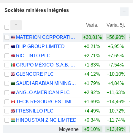
Sociétés minières intégrées
Varia.
Varia. 5j.
MATERION CORPORATION
+30,81%
+56,90%
+
BHP GROUP LIMITED
+0,21%
+5,95%
+
RIO TINTO PLC
+2,71%
+7,65%
+
GRUPO MÉXICO, S.A.B. DE C.V.
+1,83%
+7,54%
+
GLENCORE PLC
+4,12%
+10,10%
+
SAUDI ARABIAN MINING COMPANY (MAADEN)
+1,79%
+4,84%
+
ANGLO AMERICAN PLC
+2,92%
+11,63%
+
TECK RESOURCES LIMITED
+1,69%
+14,46%
+
FRESNILLO PLC
+4,49%
+10,72%
+
HINDUSTAN ZINC LIMITED
+0,34%
+11,74%
+
Moyenne
+5,10%
+13,49%
+