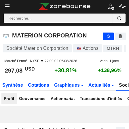
MATERION CORPORATION
297,08
$
+30,81%
MATERION CORPORATION
Société Materion Corporation
Actions
MTRN
Marché Fermé -
NYSE
22:00:02 05/08/2026
Varia. 1 janv.
USD
+30,81%
297,08
+138,96%
Synthèse
Cotations
Graphiques
Actualités
Soci
Profil
Gouvernance
Actionnariat
Transactions d'initiés