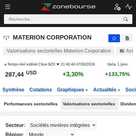
MATERION CORPORATION
287,86
$
+3,45%
MATERION CORPORATION
Valorisations sectorielles Materion Corporation
Acti
Temps réel estimé
Cboe BZX
21:40:46 07/08/2026
Varia. 1 janv.
USD
+3,30%
287,44
+133,75%
Synthèse
Cotations
Graphiques
Actualités
Soci
Performances sectorielles
Valorisations sectorielles
Dividen
Secteur:
Région: