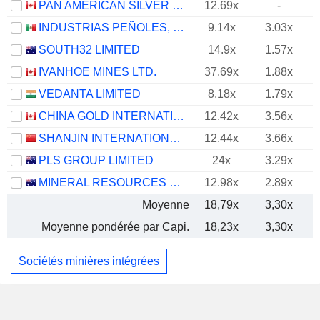
PAN AMERICAN SILVER CORP.
12.69x
-
INDUSTRIAS PEÑOLES, S.A.B. DE C.V.
9.14x
3.03x
SOUTH32 LIMITED
14.9x
1.57x
IVANHOE MINES LTD.
37.69x
1.88x
VEDANTA LIMITED
8.18x
1.79x
CHINA GOLD INTERNATIONAL RESOURCES CORP. LTD.
12.42x
3.56x
SHANJIN INTERNATIONAL GOLD CO., LTD.
12.44x
3.66x
PLS GROUP LIMITED
24x
3.29x
MINERAL RESOURCES LIMITED
12.98x
2.89x
Moyenne
18,79x
3,30x
Moyenne pondérée par Capi.
18,23x
3,30x
Sociétés minières intégrées