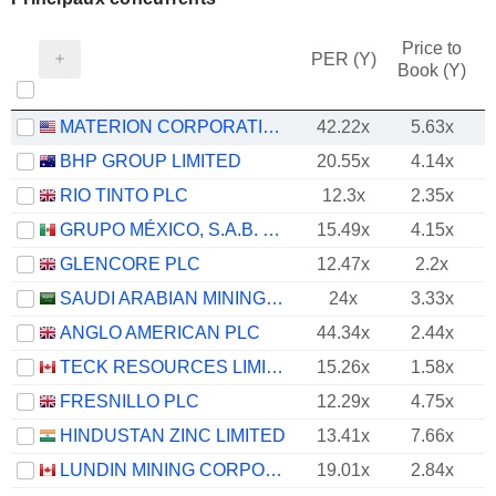
Price to
PER (Y)
Book (Y)
MATERION CORPORATION
42.22x
5.63x
BHP GROUP LIMITED
20.55x
4.14x
RIO TINTO PLC
12.3x
2.35x
GRUPO MÉXICO, S.A.B. DE C.V.
15.49x
4.15x
GLENCORE PLC
12.47x
2.2x
SAUDI ARABIAN MINING COMPANY (MAADEN)
24x
3.33x
ANGLO AMERICAN PLC
44.34x
2.44x
TECK RESOURCES LIMITED
15.26x
1.58x
FRESNILLO PLC
12.29x
4.75x
HINDUSTAN ZINC LIMITED
13.41x
7.66x
LUNDIN MINING CORPORATION
19.01x
2.84x