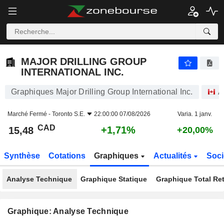
MAJOR DRILLING GROUP INTERNATIONAL INC.
15,48
$
+1,71%
MAJOR DRILLING GROUP
INTERNATIONAL INC.
Graphiques Major Drilling Group International Inc.
A
Marché Fermé -
Toronto S.E.
22:00:00 07/08/2026
Varia. 1 janv.
CAD
+1,71%
15,48
+20,00%
Synthèse
Cotations
Graphiques
Actualités
Soci
Analyse Technique
Graphique Statique
Graphique Total Re
Graphique: Analyse Technique