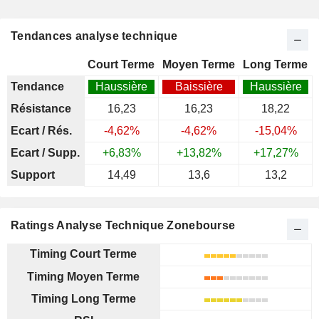
Tendances analyse technique
Court Terme
Moyen Terme
Long Terme
Tendance
Haussière
Baissière
Haussière
Résistance
16,23
16,23
18,22
Ecart / Rés.
-4,62%
-4,62%
-15,04%
Ecart / Supp.
+6,83%
+13,82%
+17,27%
Support
14,49
13,6
13,2
Ratings Analyse Technique Zonebourse
Timing Court Terme
Timing Moyen Terme
Timing Long Terme