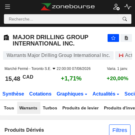
MAJOR DRILLING GROUP INTERNATIONAL INC.
15,48
$
+1,71%
MAJOR DRILLING GROUP
INTERNATIONAL INC.
Warrants Major Drilling Group International Inc.
Acti
Marché Fermé -
Toronto S.E.
22:00:00 07/08/2026
Varia. 1 janv.
CAD
+1,71%
15,48
+20,00%
Synthèse
Cotations
Graphiques
Actualités
Soci
Tous
Warrants
Turbos
Produits de levier
Produits d'inv
Filtres
Produits Dérivés