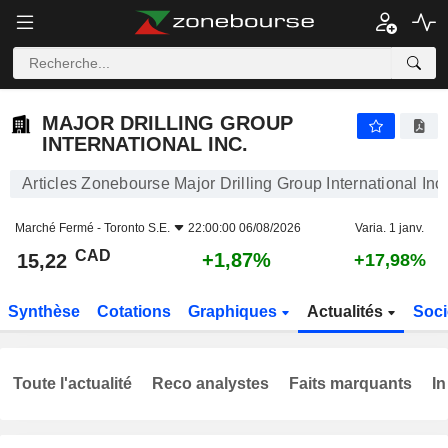
MAJOR DRILLING GROUP INTERNATIONAL INC.
15,22
$
+1,87%
MAJOR DRILLING GROUP
INTERNATIONAL INC.
Articles Zonebourse Major Drilling Group International Inc.
Marché Fermé -
Toronto S.E.
22:00:00 06/08/2026
Varia. 1 janv.
CAD
+1,87%
15,22
+17,98%
Synthèse
Cotations
Graphiques
Actualités
Soci
Toute l'actualité
Reco analystes
Faits marquants
In