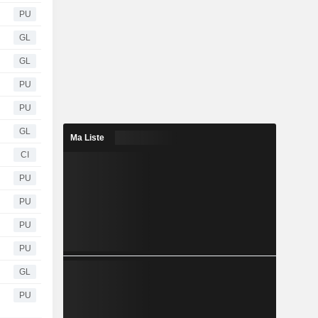
PU
GL
GL
PU
PU
GL
Ma Liste
CI
PU
PU
PU
PU
GL
PU