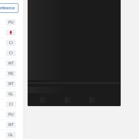
ertinence
PU
CI
CI
MT
RE
MT
GL
CI
PU
MT
GL