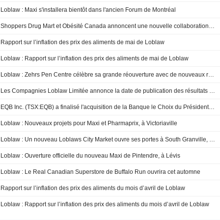
Loblaw : Maxi s'installera bientôt dans l'ancien Forum de Montréal
Shoppers Drug Mart et Obésité Canada annoncent une nouvelle collaboration pour aider à élargir l’accès aux soins en obésité pour les Canadiens
Rapport sur l’inflation des prix des aliments de mai de Loblaw
Loblaw : Rapport sur l’inflation des prix des aliments de mai de Loblaw
Loblaw : Zehrs Pen Centre célèbre sa grande réouverture avec de nouveaux rayons étendus
Les Compagnies Loblaw Limitée annonce la date de publication des résultats du deuxième trimestre de 2026
EQB Inc. (TSX:EQB) a finalisé l'acquisition de la Banque le Choix du Président auprès de Loblaw Companies Limited (TSX:L).
Loblaw : Nouveaux projets pour Maxi et Pharmaprix, à Victoriaville
Loblaw : Un nouveau Loblaws City Market ouvre ses portes à South Granville, à Vancouver, proposant des repas frais, des prix accessibles au quotidien et plus de commodité pour l’épicerie
Loblaw : Ouverture officielle du nouveau Maxi de Pintendre, à Lévis
Loblaw : Le Real Canadian Superstore de Buffalo Run ouvrira cet automne
Rapport sur l’inflation des prix des aliments du mois d’avril de Loblaw
Loblaw : Rapport sur l’inflation des prix des aliments du mois d’avril de Loblaw