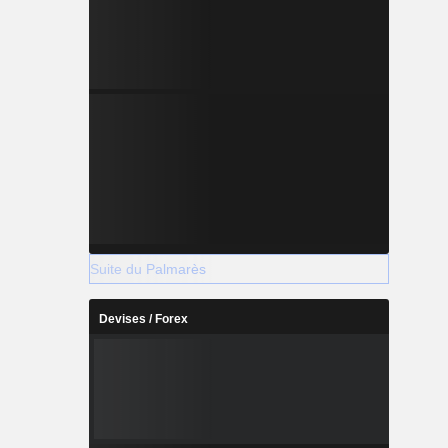
Suite du Palmarès
Devises / Forex