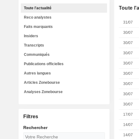
Toute l'
Toute l'actualité
Reco analystes
31/07
Faits marquants
30/07
Insiders
30/07
Transcripts
30/07
Communiqués
30/07
Publications officielles
Autres langues
30/07
Articles Zonebourse
30/07
Analyses Zonebourse
30/07
30/07
17/07
Filtres
14/07
Rechercher
14/07