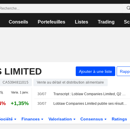
Conseils
Portefeuilles
Listes
Trading
Sc
 LIMITED
Ajouter à une liste
Rapp
CA5394811015
Vente au détail et distribution alimentaire
5j.
Varia. 1 janv.
30/07
Transcript : Loblaw Companies Limited, Q2 2026 Earnings Call, Jul 30, 2026
44%
+1,35%
30/07
Loblaw Companies Limited publie ses résultats pour le deuxième trimestre et le premier semestre clos le 20 juin 2026
Société
Finances
Valorisation
Consensus
Ratings