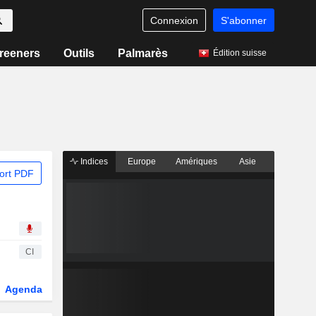
Connexion
S'abonner
reeners
Outils
Palmarès
Édition suisse
Indices
Europe
Amériques
Asie
ort PDF
CI
Agenda
Secteur
Dérivés
Fonds et ETFs