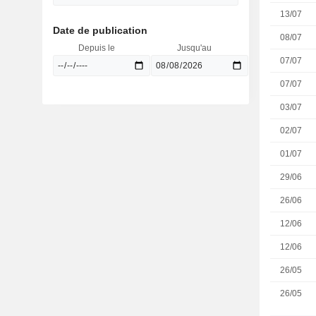
13/07
Date de publication
08/07
Depuis le
Jusqu'au
07/07
07/07
03/07
02/07
01/07
29/06
26/06
12/06
12/06
26/05
26/05