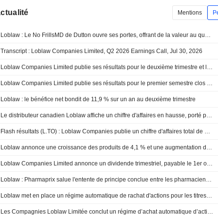
actualité
Mentions
P
Loblaw : Le No FrillsMD de Dutton ouvre ses portes, offrant de la valeur au quotidien
Transcript : Loblaw Companies Limited, Q2 2026 Earnings Call, Jul 30, 2026
Loblaw Companies Limited publie ses résultats pour le deuxième trimestre et le premier semestre clos le 20 juin 2026
Loblaw Companies Limited publie ses résultats pour le premier semestre clos le 30 juin 2026
Loblaw : le bénéfice net bondit de 11,9 % sur un an au deuxième trimestre
Le distributeur canadien Loblaw affiche un chiffre d'affaires en hausse, porté par la demande de produits à bas prix
Flash résultats (L.TO) : Loblaw Companies publie un chiffre d'affaires total de 15,27 milliards de dollars canadiens au deuxième trimestre
Loblaw annonce une croissance des produits de 4,1 % et une augmentation du montant ajusté du bénéfice net dilué par action ordinaire de 11,9 % pour le deuxième trimestre
Loblaw Companies Limited annonce un dividende trimestriel, payable le 1er octobre 2026
Loblaw : Pharmaprix salue l'entente de principe conclue entre les pharmaciens propriétaires et le gouvernement du Québec
Loblaw met en place un régime automatique de rachat d'actions pour les titres d'EQB
Les Compagnies Loblaw Limitée conclut un régime d’achat automatique d’actions visant l’achat d’actions ordinaires de la Banque Équitable