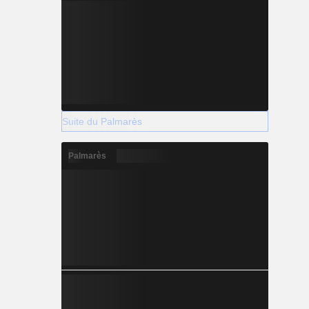
Suite du Palmarès
Palmarès