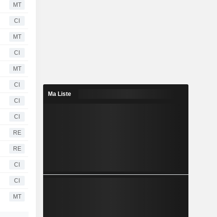
MT
CI
MT
CI
MT
CI
Ma Liste
CI
CI
RE
RE
CI
CI
MT