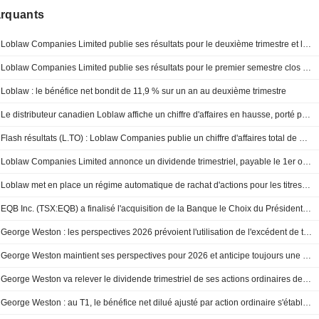
arquants
Loblaw Companies Limited publie ses résultats pour le deuxième trimestre et le premier semestre clos le 20 juin 2026
Loblaw Companies Limited publie ses résultats pour le premier semestre clos le 30 juin 2026
Loblaw : le bénéfice net bondit de 11,9 % sur un an au deuxième trimestre
Le distributeur canadien Loblaw affiche un chiffre d'affaires en hausse, porté par la demande de produits à bas prix
Flash résultats (L.TO) : Loblaw Companies publie un chiffre d'affaires total de 15,27 milliards de dollars canadiens au deuxième trimestre
Loblaw Companies Limited annonce un dividende trimestriel, payable le 1er octobre 2026
Loblaw met en place un régime automatique de rachat d'actions pour les titres d'EQB
EQB Inc. (TSX:EQB) a finalisé l'acquisition de la Banque le Choix du Président auprès de Loblaw Companies Limited (TSX:L).
George Weston : les perspectives 2026 prévoient l'utilisation de l'excédent de trésorerie pour des rachats d'actions
George Weston maintient ses perspectives pour 2026 et anticipe toujours une hausse de son résultat net ajusté portée par ses segments d'exploitation
George Weston va relever le dividende trimestriel de ses actions ordinaires de 8.0%
George Weston : au T1, le bénéfice net dilué ajusté par action ordinaire s'établit à 0,91 $, en hausse de 0,05 $ ou 5,8 %