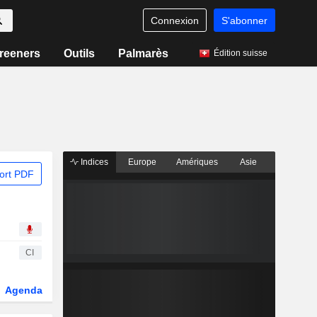
Connexion
S'abonner
reeners
Outils
Palmarès
Édition suisse
Indices
Europe
Amériques
Asie
ort PDF
CI
Agenda
Secteur
Dérivés
Fonds et ETFs