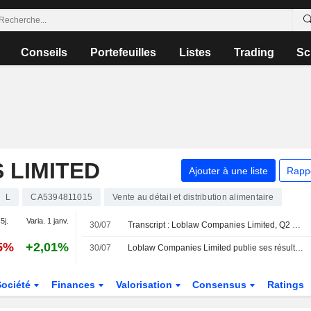
Conseils
Portefeuilles
Listes
Trading
Sc
 LIMITED
Ajouter à une liste
Rapp
L
CA5394811015
Vente au détail et distribution alimentaire
5j.
Varia. 1 janv.
30/07
Transcript : Loblaw Companies Limited, Q2 2026 Earnings Call, Jul 30, 2026
65%
+2,01%
30/07
Loblaw Companies Limited publie ses résultats pour le deuxième trimestre et le premier semestre clos le 20 juin 2026
Société
Finances
Valorisation
Consensus
Ratings