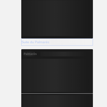
Suite du Palmarès
Palmarès