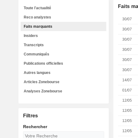
Faits m
Toute l'actualité
Reco analystes
30/07
Faits marquants
30/07
Insiders
30/07
Transcripts
30/07
Communiqués
30/07
Publications officielles
30/07
Autres langues
14/07
Articles Zonebourse
01/07
Analyses Zonebourse
12/05
12/05
Filtres
12/05
Rechercher
12/05