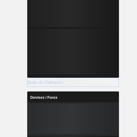
Suite du Palmarès
Devises / Forex