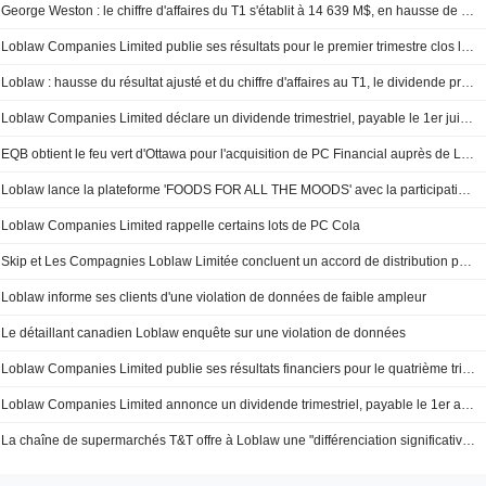
George Weston : le chiffre d'affaires du T1 s'établit à 14 639 M$, en hausse de 585 millions de dollars, soit 4,2 %
Loblaw Companies Limited publie ses résultats pour le premier trimestre clos le 28 mars 2026
Loblaw : hausse du résultat ajusté et du chiffre d'affaires au T1, le dividende progresse de 10%
Loblaw Companies Limited déclare un dividende trimestriel, payable le 1er juillet 2026
EQB obtient le feu vert d'Ottawa pour l'acquisition de PC Financial auprès de Loblaw
Loblaw lance la plateforme 'FOODS FOR ALL THE MOODS' avec la participation d'Antoni Porowski
Loblaw Companies Limited rappelle certains lots de PC Cola
Skip et Les Compagnies Loblaw Limitée concluent un accord de distribution pour la livraison de produits d'alimentation à l'échelle nationale
Loblaw informe ses clients d'une violation de données de faible ampleur
Le détaillant canadien Loblaw enquête sur une violation de données
Loblaw Companies Limited publie ses résultats financiers pour le quatrième trimestre clos le 3 janvier 2026
Loblaw Companies Limited annonce un dividende trimestriel, payable le 1er avril 2026
La chaîne de supermarchés T&T offre à Loblaw une "différenciation significative" face à ses concurrents, selon CIBC