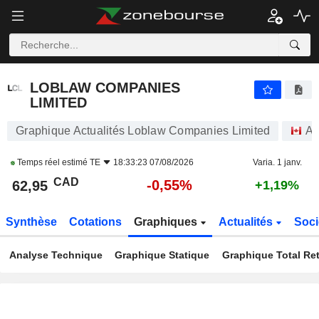
LOBLAW COMPANIES LIMITED
62,95
$
-0,55%
LOBLAW COMPANIES
LIMITED
Graphique Actualités Loblaw Companies Limited
Ac
Temps réel estimé
TE
18:33:23 07/08/2026
Varia. 1 janv.
CAD
-0,55%
62,95
+1,19%
Synthèse
Cotations
Graphiques
Actualités
Soci
Analyse Technique
Graphique Statique
Graphique Total Re