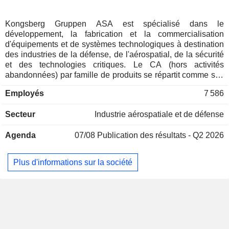
Kongsberg Gruppen ASA est spécialisé dans le
développement, la fabrication et la commercialisation
d'équipements et de systèmes technologiques à destination
des industries de la défense, de l'aérospatial, de la sécurité
et des technologies critiques. Le CA (hors activités
abandonnées) par famille de produits se répartit comme suit
: - systèmes de défense et aérospatiaux (79,6%) : systèmes
Employés
7 586
de commande et de contrôle, de surveillance et de
reconnaissance, de communication tactique, stations
Secteur
Industrie aérospatiale et de défense
d'armes télécommandées, systèmes de missiles longue
distance, structures avioniques et produits en matériaux
Agenda
07/08
Publication des résultats - Q2 2026
composites, etc. ; - solutions de gestion durable des
ressources marines et de surveillance du changement
climatique (15,9%) : destinées essentiellement aux secteurs
Plus d'informations sur la société
des opérations offshore, de la pêche, de la recherche
marine, des opérations maritimes et de la production
d'énergie en mer ; - autres (4,5%) : notamment solutions
numériques à destination des secteurs pétroliers, gaziers et
maritimes. La répartition géographique du CA est la suivante
: Norvège (28,2%), Europe (30,2%), Amérique du Nord
(31,3%), Asie (5,6%), Australie (4%), Amérique du Sud