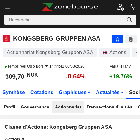
KONGSBERG GRUPPEN ASA
309,70
kr
-0,64%
KONGSBERG GRUPPEN ASA
Actionnariat Kongsberg Gruppen ASA
Actions
K
Temps réel
Oslo Bors
14:44:42 06/08/2026
Varia. 1 janv.
NOK
-0,64%
309,70
+19,76%
Synthèse
Cotations
Graphiques
Actualités
Soci
Profil
Gouvernance
Actionnariat
Transactions d'initiés
Classe d'Actions: Kongsberg Gruppen ASA
Flottant
Action A