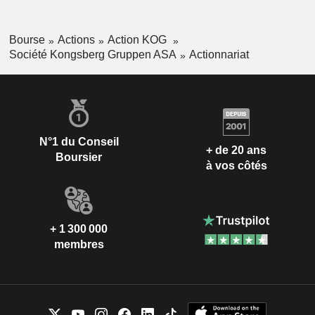
(0,4%) et Afrique (0,3%). L'assemblée générale
extraordinaire du 22/01/2026 a approuvé la scission de
Bourse
Actions
Action KOG
Kongsberg Maritime (systèmes pour navires marchands et
Société Kongsberg Gruppen ASA
Actionnariat
systèmes de forage offshore).
N°1 du Conseil
+ de 20 ans
Boursier
à vos côtés
+ 1 300 000
membres