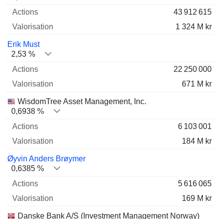
43 912 615
1 324 M kr
Erik Must
2,53 %
22 250 000
671 M kr
WisdomTree Asset Management, Inc.
0,6938 %
6 103 001
184 M kr
Øyvin Anders Brøymer
0,6385 %
5 616 065
169 M kr
Danske Bank A/S (Investment Management Norway)