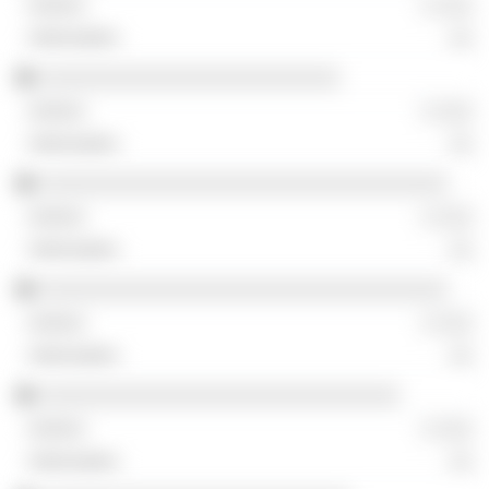
░ ░░░
░░
░░░░░░░░░░░░░░░░░░░░░░░░░
░ ░░░
░░
░░░░░░░░░░░░░░░░░░░░░░░░░░░░░░░░░░
░ ░░░
░░
░░░░░░░░░░░░░░░░░░░░░░░░░░░░░░░░░░
░ ░░░
░░
░░░░░░░░░░░░░░░░░░░░░░░░░░░░░░
░ ░░░
░░