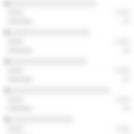
░░░░░░░░░░░░░░░░░░░░░░░░░░
░ ░░░
░░
░░░░░░░░░░░░░░░░░░░░░░░░
░ ░░░
░░
░░░░░░░░░░░░░░░░░░░░░░░
░ ░░░
░░
░░░░░░░░░░░░░░░░░░░░░░░░░░░░░░
░ ░░░
░░
░░░░░░░░░░░░░░░░░░░
░ ░░░