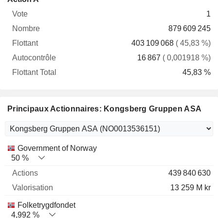
Vote
Nombre
Flottant
Autocontrôle
Total
1
879 609 245
403 109 068
( 45,83 %)
16 867
( 0,001918 %)
45,83 %
Principaux Actionnaires: Kongsberg Gruppen ASA
Nom
Actions
%
Valorisation
Government of Norway
50 %
439 840 630
13 259 M kr
Folketrygdfondet
4,992 %