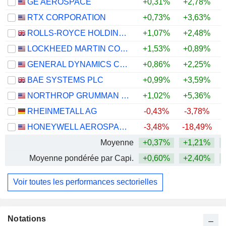
GE AEROSPACE
+0,31%
+2,78%
+
RTX CORPORATION
+0,73%
+3,63%
+
ROLLS-ROYCE HOLDINGS PLC
+1,07%
+2,48%
+
LOCKHEED MARTIN CORPORATION
+1,53%
+0,89%
+
GENERAL DYNAMICS CORPORATION
+0,86%
+2,25%
+
BAE SYSTEMS PLC
+0,99%
+3,59%
+
NORTHROP GRUMMAN CORPORATION
+1,02%
+5,36%
RHEINMETALL AG
-0,43%
-3,78%
HONEYWELL AEROSPACE INC.
-3,48%
-18,49%
Moyenne
+0,37%
+1,21%
+
Moyenne pondérée par Capi.
+0,60%
+2,40%
+
Voir toutes les performances sectorielles
Notations