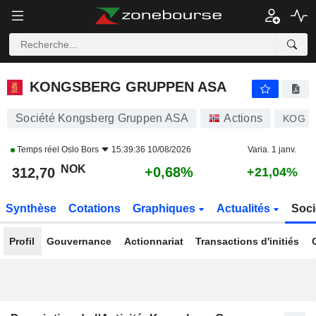
KONGSBERG GRUPPEN ASA
312,70
kr
+0,68%
KONGSBERG GRUPPEN ASA
Société Kongsberg Gruppen ASA
Actions
KOG
Temps réel
Oslo Bors
15:39:36 10/08/2026
Varia. 1 janv.
NOK
+0,68%
312,70
+21,04%
Synthèse
Cotations
Graphiques
Actualités
Soci
Profil
Gouvernance
Actionnariat
Transactions d'initiés