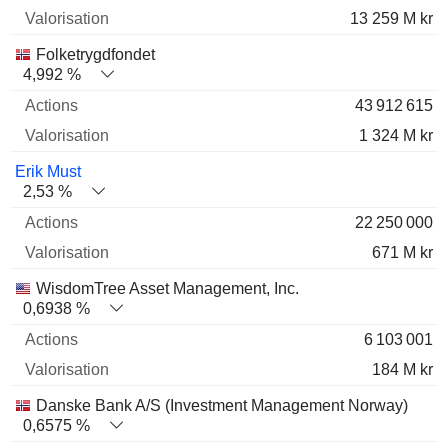
13 259 M kr
Folketrygdfondet
4,992 %
43 912 615
1 324 M kr
Erik Must
2,53 %
22 250 000
671 M kr
WisdomTree Asset Management, Inc.
0,6938 %
6 103 001
184 M kr
Danske Bank A/S (Investment Management Norway)
0,6575 %