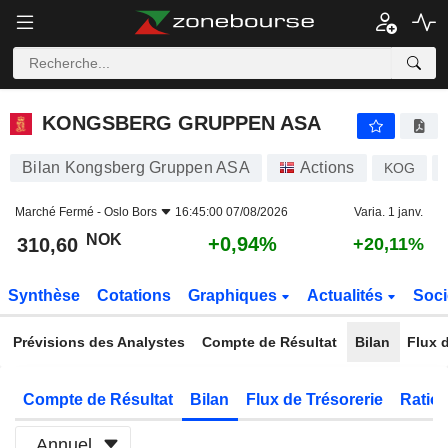
KONGSBERG GRUPPEN ASA
310,60
kr
+0,94%
KONGSBERG GRUPPEN ASA
Bilan Kongsberg Gruppen ASA
Actions
KOG
Marché Fermé -
Oslo Bors
16:45:00 07/08/2026
Varia. 1 janv.
NOK
+0,94%
310,60
+20,11%
Synthèse
Cotations
Graphiques
Actualités
Soci
Prévisions des Analystes
Compte de Résultat
Bilan
Flux d
Compte de Résultat
Bilan
Flux de Trésorerie
Ratios
Annuel