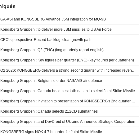
iqués
GA-ASI and KONGSBERG Advance JSM Integration for MQ-9B
Kongsberg Gruppen : to deliver more JSM missiles to US Air Force
CEO´s perspective: Record backlog, clear growth path
Kongsberg Gruppen : Q2 (ENG) (kog quarterly report english)
Kongsberg Gruppen : Key figures per quarter (ENG) (key figures per quarter en)
Q2 2026: KONGSBERG delivers a strong second quarter with increased revenue and solid profitability
Kongsberg Gruppen : Belgium to order NASAMS air defence
Kongsberg Gruppen : Canada becomes sixth nation to select Joint Strike Missile
Kongsberg Gruppen : Invitation to presentation of KONGSBERG's 2nd quarter and first half year 2026 financial results
Kongsberg Gruppen : Canada selects 212CD submarines
Kongsberg Gruppen : and DevDroid of Ukraine Announce Strategic Cooperation
KONGSBERG signs NOK 4.7 bn order for Joint Strike Missile