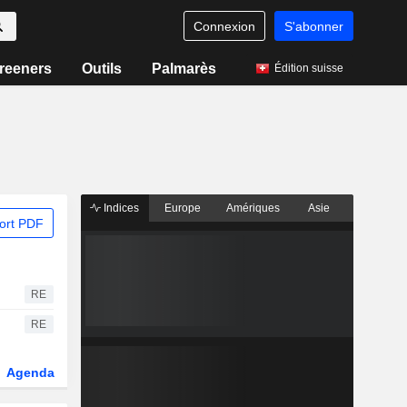
Connexion
S'abonner
reeners
Outils
Palmarès
Édition suisse
Indices
Europe
Amériques
Asie
ort PDF
RE
RE
Agenda
Secteur
Dérivés
Fonds et ETFs