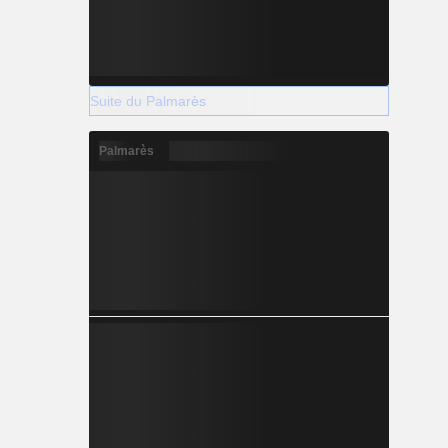
Suite du Palmarès
Palmarès