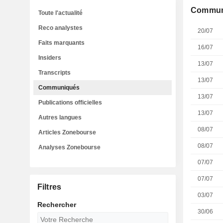
Commun
Toute l'actualité
Reco analystes
20/07
Faits marquants
16/07
Insiders
13/07
Transcripts
13/07
Communiqués
13/07
Publications officielles
13/07
Autres langues
08/07
Articles Zonebourse
08/07
Analyses Zonebourse
07/07
07/07
Filtres
03/07
Rechercher
30/06