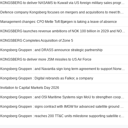
KONGSBERG to deliver NASAMS to Kuwait via US foreign military sales programme
Defence company Kongsberg focuses on mergers and acquisitions to meet the sharply rising demand for missile systems
Management changes: CFO Mette Toft Bjørgen is taking a leave of absence
KONGSBERG launches revenue ambitions of NOK 100 billion in 2029 and NOK 150 bn in 2033
KONGSBERG Completes Acquisition of Zone 5
Kongsberg Gruppen : and DRASS announce strategic partnership
KONGSBERG to deliver more JSM missiles to US Air Force
Kongsberg Gruppen : and Navantia sign long term agreement to support Norwegian frigates
Kongsberg Gruppen : Digital rebrands as Falkor, a company
Invitation to Capital Markets Day 2026
Kongsberg Gruppen : and OSI Maritime Systems sign MoU to strengthen cooperation and build Canadian sovereign capabilities
Kongsberg Gruppen : signs contract with IMGW for advanced satellite ground station system in Poland
Kongsberg Gruppen : reaches 200 TT&C units milestone supporting satellite communications worldwide