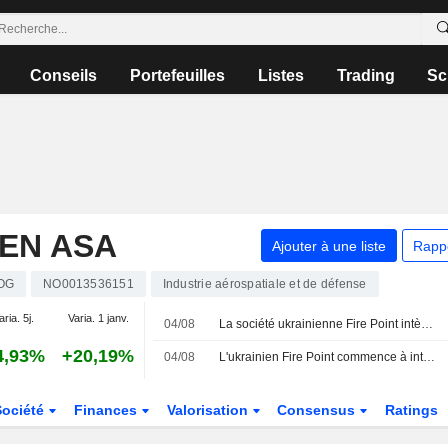
Conseils
Portefeuilles
Listes
Trading
Sc
EN ASA
Ajouter à une liste
Rapp
OG
NO0013536151
Industrie aérospatiale et de défense
aria. 5j.
Varia. 1 janv.
04/08
La société ukrainienne Fire Point intègre des technologies européennes dans son système de défense antimissile
4,93%
+20,19%
04/08
L'ukrainien Fire Point commence à intégrer des technologies européennes à son système de défense antimissile
Société
Finances
Valorisation
Consensus
Ratings