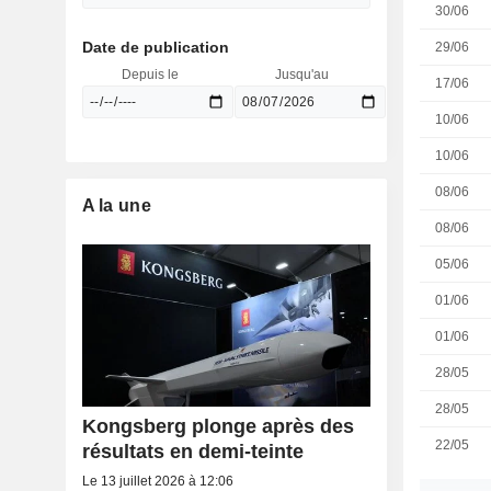
30/06
Date de publication
29/06
Depuis le
Jusqu'au
17/06
10/06
10/06
08/06
A la une
08/06
05/06
01/06
01/06
28/05
28/05
Kongsberg plonge après des
22/05
résultats en demi-teinte
Le 13 juillet 2026 à 12:06