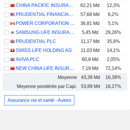
CHINA PACIFIC INSURANCE (GROUP) CO., LTD.
62,21 Md
12,3%
PRUDENTIAL FINANCIAL, INC.
57,68 Md
6,2%
POWER CORPORATION OF CANADA
36,81 Md
5,1%
SAMSUNG LIFE INSURANCE CO., LTD.
5,45 Md
29,26%
PRUDENTIAL PLC
11,17 Md
35,9%
SWISS LIFE HOLDING AG
11,03 Md
14,1%
AVIVA PLC
60,8 Md
2,05%
NEW CHINA LIFE INSURANCE COMPANY LTD.
7,19 Md
72,14%
Moyenne
43,39 Md
16,39%
Moyenne pondérée par Capi.
53,89 Md
16,27%
Assurance vie et santé - Autres