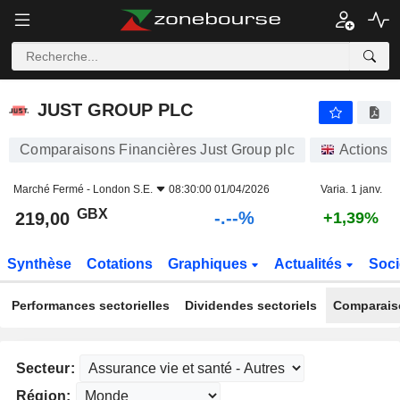
-.-
JUST GROUP PLC
219,00
p
-
%
JUST GROUP PLC
Comparaisons Financières Just Group plc
Actions
Marché Fermé -
London S.E.
08:30:00 01/04/2026
Varia. 1 janv.
GBX
-.--%
219,00
+1,39%
Synthèse
Cotations
Graphiques
Actualités
Soci
Performances sectorielles
Dividendes sectoriels
Comparais
Secteur:
Région: