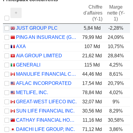
Chiffre
Marge
d'affaires
nette (Y-
E
(Y-1)
1)
JUST GROUP PLC
5,84 Md
-2,28%
PING AN INSURANCE (GROUP) COMPANY OF CHINA, LTD.
79,99 Md
24,09%
AXA
107 Md
10,75%
AIA GROUP LIMITED
21,62 Md
28,84%
GENERALI
115 Md
4,25%
MANULIFE FINANCIAL CORPORATION
44,46 Md
8,61%
AFLAC INCORPORATED
17,54 Md
20,79%
METLIFE, INC.
78,84 Md
4,02%
GREAT-WEST LIFECO INC.
32,07 Md
9%
SUN LIFE FINANCIAL INC.
30,56 Md
8,29%
CATHAY FINANCIAL HOLDING CO., LTD.
11,16 Md
30,58%
DAIICHI LIFE GROUP, INC.
71,12 Md
3,86%