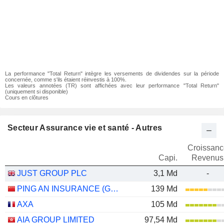
La performance "Total Return" intègre les versements de dividendes sur la période
concernée, comme s'ils étaient réinvestis à 100%.
Les valeurs annotées (TR) sont affichées avec leur performance "Total Return"
(uniquement si disponible)
Cours en clôtures
Secteur Assurance vie et santé - Autres
Croissanc
Capi.
Revenus
JUST GROUP PLC
3,1 Md
-
PING AN INSURANCE (GROUP) COMPANY OF CHINA, LTD.
139 Md
AXA
105 Md
AIA GROUP LIMITED
97,54 Md