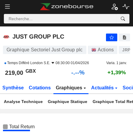
-.-
JUST GROUP PLC
219,00
p
-
%
JUST GROUP PLC
Graphique Sectoriel Just Group plc
Actions
JRP
Temps Différé
London S.E.
08:30:00 01/04/2026
Varia. 1 janv.
GBX
-.--%
219,00
+1,39%
Synthèse
Cotations
Graphiques
Actualités
Soci
Analyse Technique
Graphique Statique
Graphique Total Re
Total Return