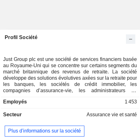
Profil Société
Just Group plc est une société de services financiers basée
au Royaume-Uni qui se concentre sur certains segments du
marché britannique des revenus de retraite. La société
développe des solutions évolutives axées sur la retraite pour
les banques, les sociétés de crédit immobilier, les
compagnies d’assurance-vie, les administrateurs de
régimes de retraite, d’autres entreprises clientes, ainsi que
Employés
1 453
pour leurs clients et leurs membres. Le segment assurance
de la société propose des produits d’assurance destinés au
Secteur
Assurance vie et santé
marché des personnes en âge de prendre leur retraite ou
déjà à la retraite, notamment des solutions de revenu garanti
à vie et des régimes à prestations définies, et investit les
Plus d'informations sur la société
primes perçues au titre de ces contrats dans des titres de