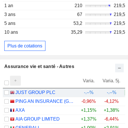
1 an
210
219,5
3 ans
67
219,5
5 ans
53,2
219,5
10 ans
35,29
219,5
Plus de cotations
Assurance vie et santé - Autres
Varia.
Varia. 5j.
JUST GROUP PLC
-.--%
-.--%
PING AN INSURANCE (GROUP) COMPANY OF CHINA, LTD.
-0,96%
-4,12%
AXA
+1,15%
+1,38%
AIA GROUP LIMITED
+1,37%
-6,44%
GENERALI
+1,00%
+2,91%
+