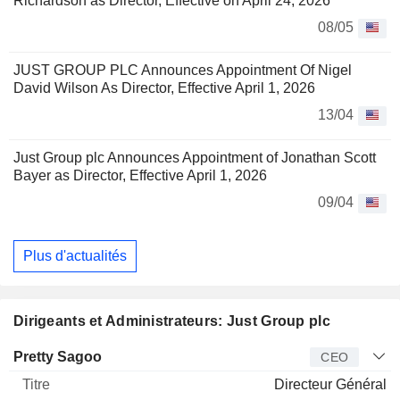
Richardson as Director, Effective on April 24, 2026
08/05
JUST GROUP PLC Announces Appointment Of Nigel
David Wilson As Director, Effective April 1, 2026
13/04
Just Group plc Announces Appointment of Jonathan Scott
Bayer as Director, Effective April 1, 2026
09/04
Plus d'actualités
Dirigeants et Administrateurs: Just Group plc
Dirigeant
Titre
Age
Depuis
Pretty Sagoo
CEO
Directeur Général