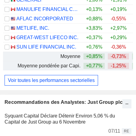
MANULIFE FINANCIAL CORPORATION
+0,13%
+0,19%
+
AFLAC INCORPORATED
+0,88%
-0,55%
+
METLIFE, INC.
+3,83%
+2,97%
+
GREAT-WEST LIFECO INC.
+0,37%
+0,29%
+
SUN LIFE FINANCIAL INC.
+0,76%
-0,36%
+
Moyenne
+0,85%
-0,73%
+
Moyenne pondérée par Capi.
+0,77%
-1,25%
+
Voir toutes les performances sectorielles
Recommandations des Analystes: Just Group plc
Syquant Capital Déclare Détenir Environ 5,06 % du
Capital de Just Group au 6 Novembre
07/11
RE