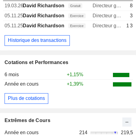
19.03.26
David Richardson
Directeur general
85
Gratuit
05.11.25
David Richardson
Directeur general
32
Exercice
05.11.25
David Richardson
Directeur general
1 39
Exercice
Historique des transactions
Cotations et Performances
6 mois
+1,15%
Année en cours
+1,39%
Plus de cotations
Extrêmes de Cours
Année en cours
214
219,5