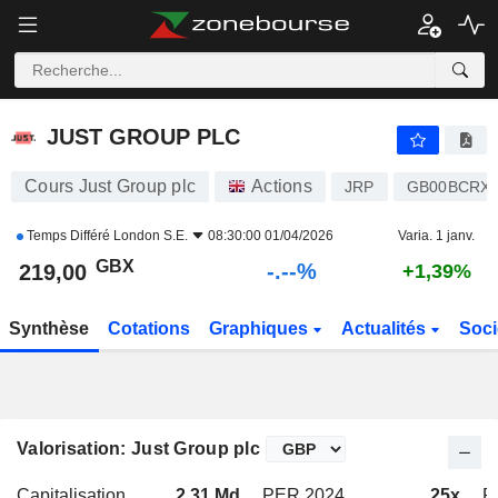
-.-
JUST GROUP PLC
219,00
p
-
%
JUST GROUP PLC
Cours Just Group plc
Actions
JRP
GB00BCRX1
Temps Différé
London S.E.
08:30:00 01/04/2026
Varia. 1 janv.
GBX
-.--%
219,00
+1,39%
Synthèse
Cotations
Graphiques
Actualités
Soci
Valorisation: Just Group plc
Capitalisation
2,31 Md
PER 2024
25x
P