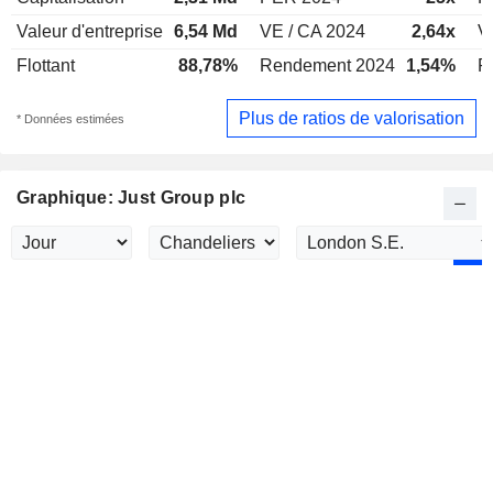
Valeur d'entreprise
6,54 Md
VE / CA 2024
2,64x
V
Flottant
88,78%
Rendement 2024
1,54%
R
Plus de ratios de valorisation
* Données estimées
Graphique: Just Group plc