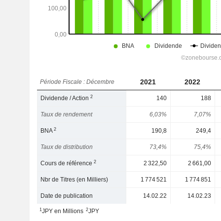
2021
2022
Période Fiscale : Décembre
2
Dividende / Action
140
188
Taux de rendement
6,03%
7,07%
2
BNA
190,8
249,4
Taux de distribution
73,4%
75,4%
2
Cours de référence
2 322,50
2 661,00
Nbr de Titres (en Milliers)
1 774 521
1 774 851
Date de publication
14.02.22
14.02.23
1
2
JPY en Millions
JPY