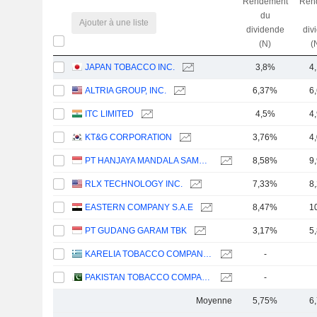
Rendement
Ren
du
Ajouter à une liste
dividende
div
(N)
(
JAPAN TOBACCO INC.
3,8%
4
ALTRIA GROUP, INC.
6,37%
6
ITC LIMITED
4,5%
4
KT&G CORPORATION
3,76%
4
PT HANJAYA MANDALA SAMPOERNA TBK
8,58%
9
RLX TECHNOLOGY INC.
7,33%
8
EASTERN COMPANY S.A.E
8,47%
1
PT GUDANG GARAM TBK
3,17%
5
KARELIA TOBACCO COMPANY INC.
-
PAKISTAN TOBACCO COMPANY LIMITED
-
Moyenne
5,75%
6