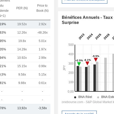
dement
du
Price to
PER (N)
VE / CA (N)
idende
Book (N)
N+1)
Bénéfices Annuels - Taux
Surprise
,19%
19.52x
2.92x
3.42x
,63%
12.26x
-48.26x
6.53x
,95%
19.8x
5.01x
4.48x
,05%
14.29x
1.97x
2.74x
,94%
10.92x
2.99x
0.7x
,21%
15.15x
0.99x
0.14x
0,5%
9.58x
5.15x
2.4x
,81%
9.88x
0.61x
0.52x
-
-
-
-
-
-
-
-
,78%
13,92x
-3,58x
2,62x