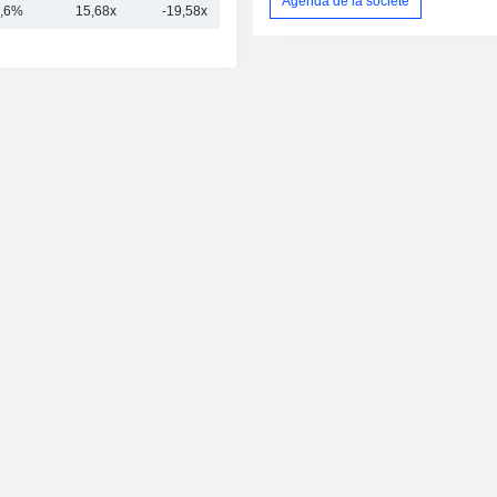
Agenda de la société
,6%
15,68x
-19,58x
4,81x