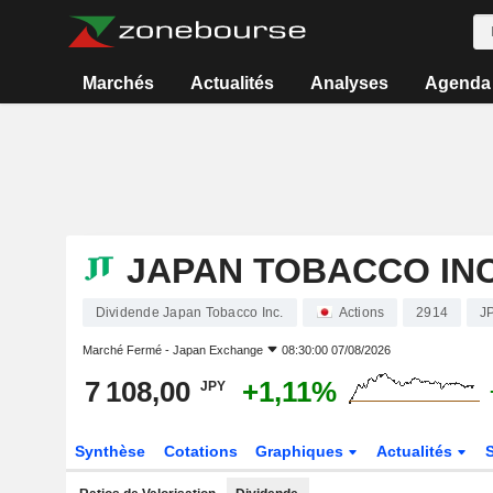
Marchés
Actualités
Analyses
Agenda
JAPAN TOBACCO INC
Dividende Japan Tobacco Inc.
Actions
2914
J
Marché Fermé -
Japan Exchange
08:30:00 07/08/2026
7 108,00
+1,11%
JPY
Synthèse
Cotations
Graphiques
Actualités