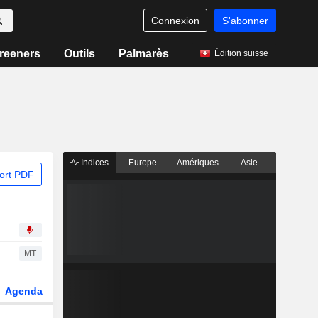
Connexion
S'abonner
reeners
Outils
Palmarès
Édition suisse
Indices
Europe
Amériques
Asie
ort PDF
MT
Agenda
Secteur
Dérivés
Fonds et ETFs