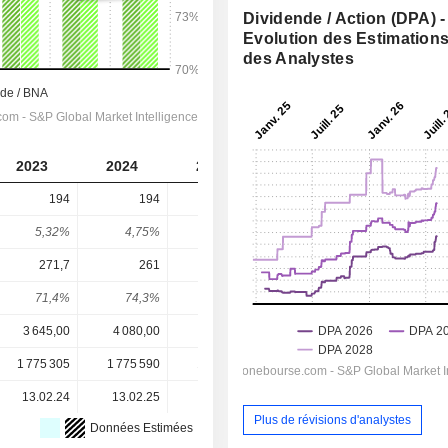
Dividende / Action (DPA) -
Evolution des Estimation
des Analystes
2023
2024
2025
2026
2027
194
194
234
266,9
294,7
5,32%
4,75%
4,15%
3,76%
4,15%
271,7
261
287,4
360,2
401,6
71,4%
74,3%
81,4%
74,1%
73,4%
3 645,00
4 080,00
5 640,00
7 108,00
7 108,00
1 775 305
1 775 590
1 775 388
1 775 440
-
13.02.24
13.02.25
12.02.26
-
-
Plus de révisions d'analystes
Données Estimées