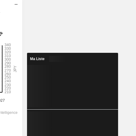
s
2028
Ma Liste
324,4
4,56%
441,1
73,5%
7 108,00
-
-