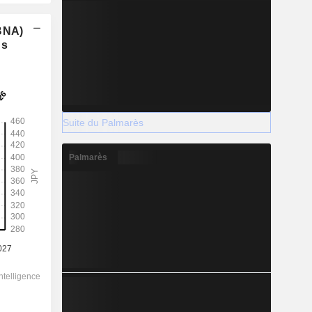
(BNA)
ns
Suite du Palmarès
Palmarès