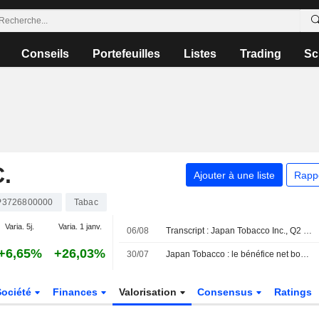
Conseils
Portefeuilles
Listes
Trading
Sc
.
Ajouter à une liste
Rapp
P3726800000
Tabac
Varia. 5j.
Varia. 1 janv.
06/08
Transcript : Japan Tobacco Inc., Q2 2026 Earnings Call, Jul 30, 2026
+6,65%
+26,03%
30/07
Japan Tobacco : le bénéfice net bondit de 35 % au premier semestre ; les prévisions de chiffre d'affaires et de résultat pour 2026 révisées à la hausse
Société
Finances
Valorisation
Consensus
Ratings