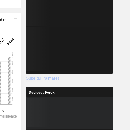
 de
Suite du Palmarès
Devises / Forex